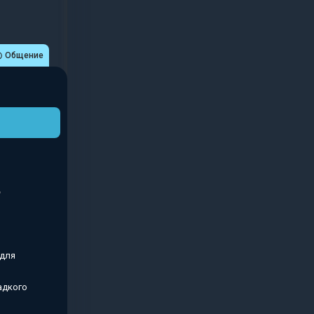
Общение
 для
адкого