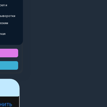
сел и
 сыворотки
еским
гкая