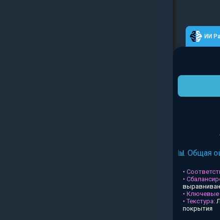
ИИ Р
📊 Общая о
• Соответств
• Сбалансир
выравниван
• Ключевые
• Текстура:
Л
покрытия