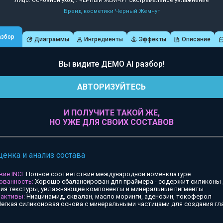
Лицо: Основной уход : ЧЕРНЫЙ ЖЕМЧУГ Экстремальное увлажнение
Бренд косметики Черный Жемчуг
азбор
Диаграммы
Ингредиенты
Эффекты
Описание
Вы видите ДЕМО AI разбор!
АВТОРИЗУЙТЕСЬ
И ПОЛУЧИТЕ ТАКОЙ ЖЕ,
НО УЖЕ ДЛЯ СВОИХ СОСТАВОВ
ценка и анализ состава
ие INCI:
Полное соответствие международной номенклатуре
ованность:
Хорошо сбалансирован для праймера - содержит силиконы
ия текстуры, увлажняющие компоненты и минеральные пигменты
 активы:
Ниацинамид, сквалан, масло моринги, аденозин, токоферол
егкая силиконовая основа с минеральными частицами для создания гл