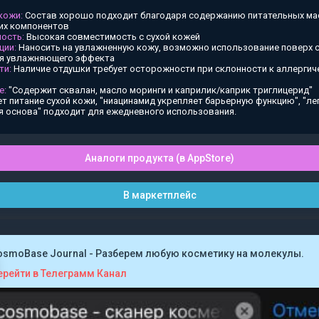
 кожи:
Состав хорошо подходит благодаря содержанию питательных ма
х компонентов
ость:
Высокая совместимость с сухой кожей
ции:
Наносить на увлажненную кожу, возможно использование поверх
ия увлажняющего эффекта
ти:
Наличие отдушки требует осторожности при склонности к аллергич
е:
"Содержит сквалан, масло моринги и каприлик/каприк триглицерид"
т питание сухой кожи, "ниацинамид укрепляет барьерную функцию", "ле
я основа" подходит для ежедневного использования.
Аналоги продукта (в AppStore)
В маркетплейс
osmoBase Journal - Разберем любую косметику на молекулы.
ерейти в Телеграмм Канал