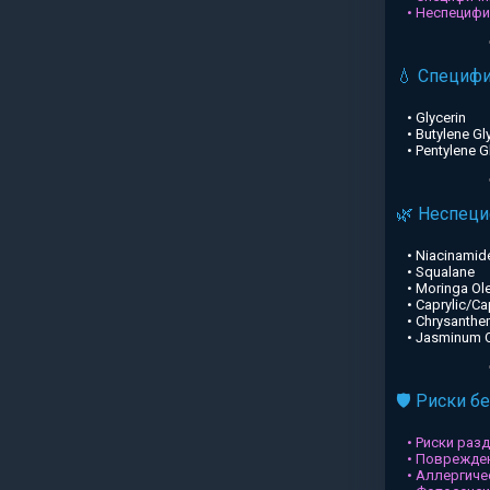
• Неспециф
💧 Специф
• Glycerin
• Butylene Gl
• Pentylene G
🌿 Неспец
• Niacinamid
• Squalane
• Moringa Ole
• Caprylic/Ca
• Chrysanthe
• Jasminum Of
🛡️ Риски б
• Риски раз
• Поврежден
• Аллергиче