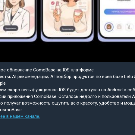
шое обновление ComoBase на IOS платформе.
есты; AI рекомендации; AI подбор продуктов по всей базе Letu 
ple.
ем скоро весь функционал IOS будет доступен на Android в со
сии приложения ComoBase. Осталось недолго и пользователи A
о получат возможность ощутить всю красоту, удобство и мощ
CosmoBase.
ее в нашем канале.