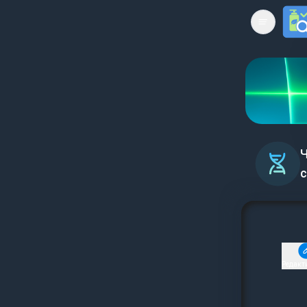
Open mai
Ч
с
Редакт