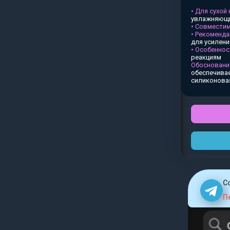
• Для сухой
увлажняющи
• Совместим
• Рекоменда
для усилен
• Особеннос
реакциям
Обосновани
обеспечивае
силиконова
C
П