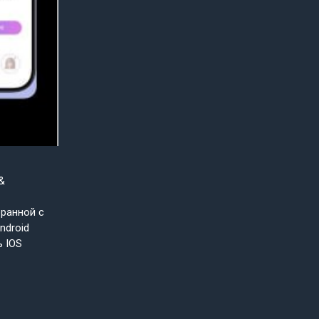
&
бранной с
ndroid
ь IOS