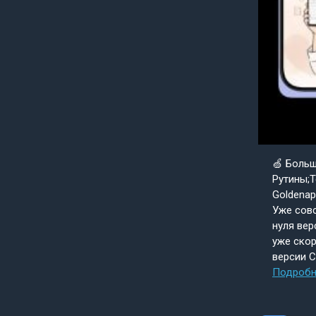
🍏 Боль
Рутины;Т
Goldenap
Уже совс
нуля вер
уже скор
версии 
Подробн