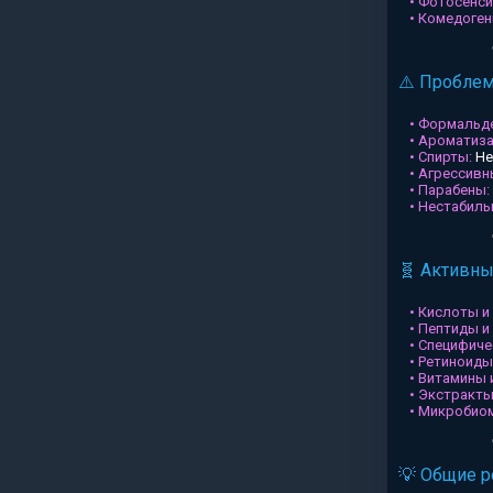
• Фотосенси
• Комедоген
⚠️ Пробле
• Формальд
• Ароматиз
• Спирты:
Не
• Агрессив
• Парабены:
• Нестабил
🧬 Активн
• Кислоты и
• Пептиды и
• Специфиче
• Ретиноиды
• Витамины 
• Экстракты
• Микробио
💡 Общие 