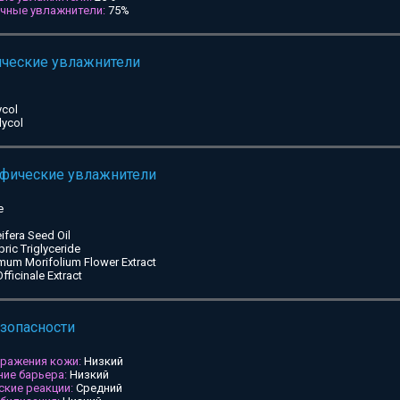
ичные увлажнители:
75%
ические увлажнители
ycol
lycol
ифические увлажнители
e
ifera Seed Oil
pric Triglyceride
mum Morifolium Flower Extract
ficinale Extract
езопасности
дражения кожи:
Низкий
ие барьера:
Низкий
ские реакции:
Средний