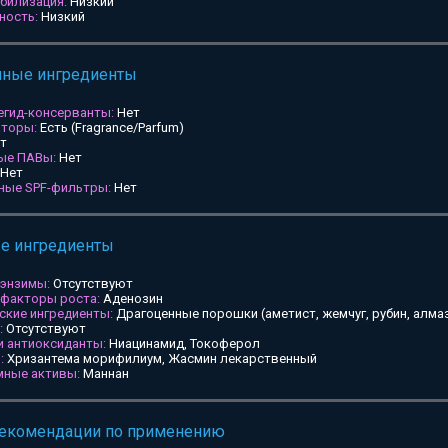
билизация:
Низкий
ность:
Низкий
мные ингредиенты
егид-консерванты:
Нет
аторы:
Есть (Fragrance/Parfum)
т
ные ПАВы:
Нет
Нет
ьные SPF-фильтры:
Нет
ые ингредиенты
 энзимы:
Отсутствуют
 факторы роста:
Аденозин
ские ингредиенты:
Драгоценные порошки (аметист, жемчуг, рубин, алмаз
:
Отсутствуют
и антиоксиданты:
Ниацинамид, Токоферол
:
Хризантема морифилиум, Жасмин лекарственный
мные активы:
Маннан
рекомендации по применению