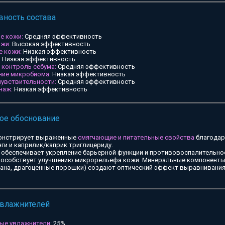
ность состава
е кожи:
Средняя эффективность
ожи:
Высокая эффективность
е кожи:
Низкая эффективность
:
Низкая эффективность
и контроль себума:
Средняя эффективность
ние микробиома:
Низкая эффективность
чувствительности:
Средняя эффективность
наж:
Низкая эффективность
ое обоснование
онстрирует выраженные
смягчающие и питательные свойства
благодар
ги и каприлик/каприк триглицериду.
обеспечивает укрепление барьерной функции и противовоспалительное
особствует улучшению микрорельефа кожи. Минеральные компоненты 
тана, драгоценные порошки) создают оптический эффект выравнивания
увлажнителей
ые увлажнители:
25%