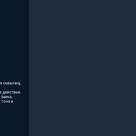
я сквалану,
 действие.
(мика,
 тона и