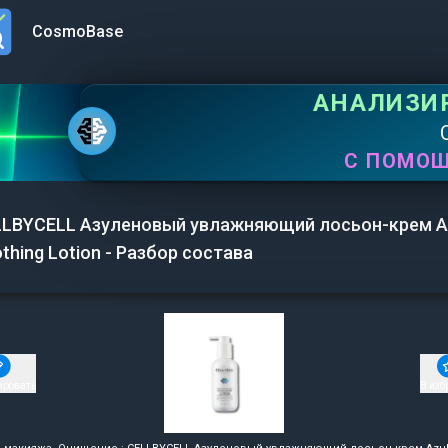
CosmoBase
n menu
АНАЛИЗИ
С ПОМО
LLBYCELL Азуленовый увлажняющий лосьон-крем A
thing Lotion - Разбор состава
ировать
В изб