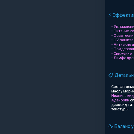
⚡ Эффектив
• Увлажнени
• Питание к
• Осветлени
• UV-защита
• Антиакне 
• Поддержа
• Снижение 
• Лимфодре
📋 Детальн
Состав дем
маслу морин
Ниацинамид
Аденозин
сп
диоксид ти
текстуры.
💦 Баланс 