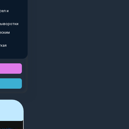
сел и
 сыворотки
еским
гкая