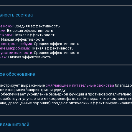
ность состава
е кожи:
Средняя эффективность
ожи:
Высокая эффективность
е кожи:
Низкая эффективность
:
Низкая эффективность
и контроль себума:
Средняя эффективность
ние микробиома:
Низкая эффективность
чувствительности:
Средняя эффективность
наж:
Низкая эффективность
ое обоснование
онстрирует выраженные
смягчающие и питательные свойства
благодар
ги и каприлик/каприк триглицериду.
обеспечивает укрепление барьерной функции и противовоспалительное
особствует улучшению микрорельефа кожи. Минеральные компоненты 
тана, драгоценные порошки) создают оптический эффект выравнивания
увлажнителей