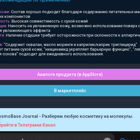
 кожи:
Состав хорошо подходит благодаря содержанию питательных ма
х компонентов
ость:
Высокая совместимость с сухой кожей
ции:
Наносить на увлажненную кожу, возможно использование поверх
ия увлажняющего эффекта
ти:
Наличие отдушки требует осторожности при склонности к аллергич
е:
"Содержит сквалан, масло моринги и каприлик/каприк триглицерид"
т питание сухой кожи, "ниацинамид укрепляет барьерную функцию", "ле
я основа" подходит для ежедневного использования.
Аналоги продукта (в AppStore)
В маркетплейс
osmoBase Journal - Разберем любую косметику на молекулы.
ерейти в Телеграмм Канал