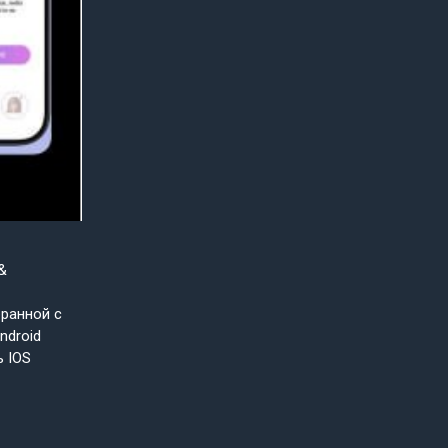
&
бранной с
ndroid
ь IOS