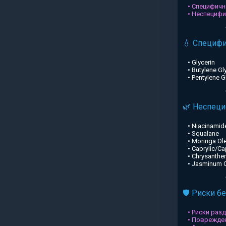
• Специфичн
• Неспециф
💧 Специф
• Glycerin
• Butylene Gl
• Pentylene G
🌿 Неспец
• Niacinamid
• Squalane
• Moringa Ole
• Caprylic/Ca
• Chrysanthe
• Jasminum Of
🛡️ Риски б
• Риски раз
• Поврежден