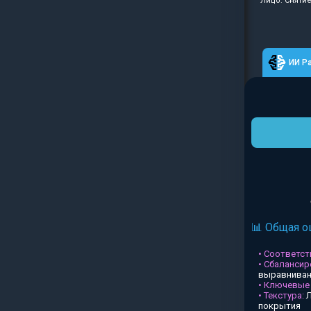
Лицо: Сняти
ИИ Р
📊 Общая о
• Соответств
• Сбалансир
выравниван
• Ключевые
• Текстура:
Л
покрытия