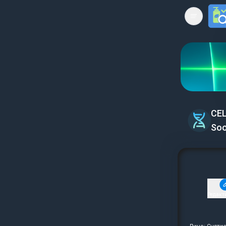
Open mai
CE
Soo
Редакт