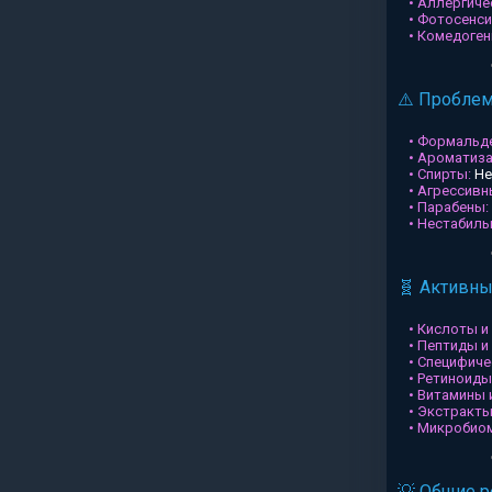
• Аллергиче
• Фотосенси
• Комедоген
⚠️ Пробле
• Формальд
• Ароматиз
• Спирты:
Не
• Агрессив
• Парабены:
• Нестабил
🧬 Активн
• Кислоты и
• Пептиды и
• Специфиче
• Ретиноиды
• Витамины 
• Экстракты
• Микробио
💡 Общие 