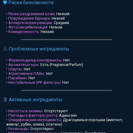
🛡️ Риски безопасности
• Риски раздражения кожи:
Низкий
• Повреждение барьера:
Низкий
• Аллергические реакции:
Средний
• Фотосенсибилизация:
Низкий
• Комедогенность:
Низкий
⚠️ Проблемные ингредиенты
• Формальдегид-консерванты:
Нет
• Ароматизаторы:
Есть (Fragrance/Parfum)
• Спирты:
Нет
• Агрессивные ПАВы:
Нет
• Парабены:
Нет
• Нестабильные SPF-фильтры:
Нет
🧬 Активные ингредиенты
• Кислоты и энзимы:
Отсутствуют
• Пептиды и факторы роста:
Аденозин
• Специфические ингредиенты:
Драгоценные порошки (аметист,
жемчуг, рубин, алмаз, платина)
• Ретиноиды:
Отсутствуют