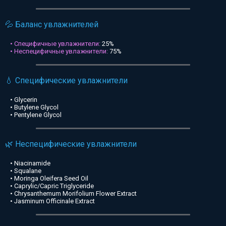
💦 Баланс увлажнителей
• Специфичные увлажнители:
25%
• Неспецифичные увлажнители:
75%
💧 Специфические увлажнители
• Glycerin
• Butylene Glycol
• Pentylene Glycol
🌿 Неспецифические увлажнители
• Niacinamide
• Squalane
• Moringa Oleifera Seed Oil
• Caprylic/Capric Triglyceride
• Chrysanthemum Morifolium Flower Extract
• Jasminum Officinale Extract