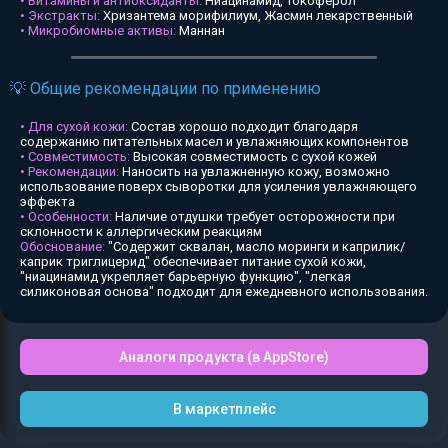
• Витамины и антиоксиданты:
Ниацинамид, Токоферол
• Экстракты:
Хризантема морифилиум, Жасмин лекарственный
• Микробиомные активы:
Маннан
💡 Общие рекомендации по применению
• Для сухой кожи:
Состав хорошо подходит благодаря
содержанию питательных масел и увлажняющих компонентов
• Совместимость:
Высокая совместимость с сухой кожей
• Рекомендации:
Наносить на увлажненную кожу, возможно
использование поверх сыворотки для усиления увлажняющего
эффекта
• Особенности:
Наличие отдушки требует осторожности при
склонности к аллергическим реакциям
Обоснование:
"Содержит сквалан, масло моринги и каприлик/
каприк триглицерид" обеспечивает питание сухой кожи,
"ниацинамид укрепляет барьерную функцию", "легкая
силиконовая основа" подходит для ежедневного использования.
Аналоги продукта (в AppStore)
В маркетплейс