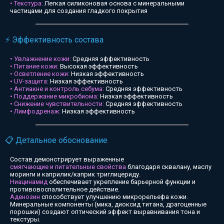
• Текстура:
Легкая силиконовая основа с минеральными
частицами для создания гладкого покрытия
⚡ Эффективность состава
• Увлажнение кожи:
Средняя эффективность
• Питание кожи:
Высокая эффективность
• Осветление кожи:
Низкая эффективность
• UV-защита:
Низкая эффективность
• Антиакне и контроль себума:
Средняя эффективность
• Поддержание микробиома:
Низкая эффективность
• Снижение чувствительности:
Средняя эффективность
• Лимфодренаж:
Низкая эффективность
📋 Детальное обоснование
Состав демонстрирует выраженные
смягчающие и питательные свойства
благодаря сквалану, маслу
моринги и каприлик/каприк триглицериду.
Ниацинамид
обеспечивает укрепление барьерной функции и
противовоспалительное действие.
Аденозин
способствует улучшению микрорельефа кожи.
Минеральные компоненты (мика, диоксид титана, драгоценные
порошки) создают оптический эффект выравнивания тона и
текстуры.