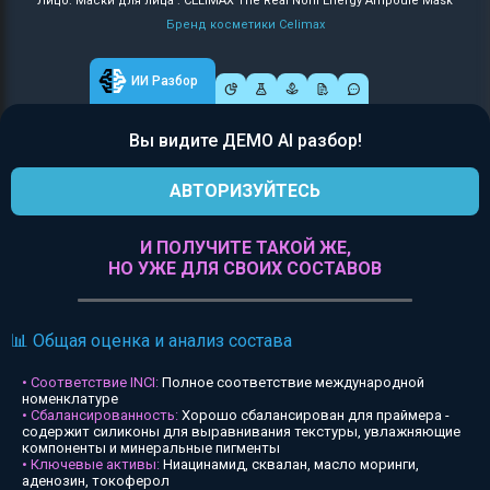
Лицо: Маски для лица : CELIMAX The Real Noni Energy Ampoule Mask
Бренд косметики Celimax
ИИ Разбор
Вы видите ДЕМО AI разбор!
АВТОРИЗУЙТЕСЬ
И ПОЛУЧИТЕ ТАКОЙ ЖЕ,
НО УЖЕ ДЛЯ СВОИХ СОСТАВОВ
📊 Общая оценка и анализ состава
• Соответствие INCI:
Полное соответствие международной
номенклатуре
• Сбалансированность:
Хорошо сбалансирован для праймера -
содержит силиконы для выравнивания текстуры, увлажняющие
компоненты и минеральные пигменты
• Ключевые активы:
Ниацинамид, сквалан, масло моринги,
аденозин, токоферол