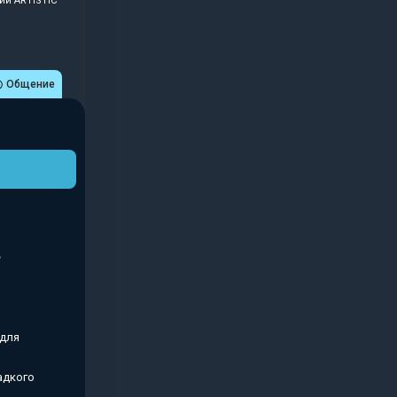
ии ARTISTIC
Общение
 для
адкого