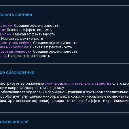
ность состава
е кожи:
Средняя эффективность
ожи:
Высокая эффективность
е кожи:
Низкая эффективность
:
Низкая эффективность
и контроль себума:
Средняя эффективность
ние микробиома:
Низкая эффективность
чувствительности:
Средняя эффективность
наж:
Низкая эффективность
ое обоснование
онстрирует выраженные
смягчающие и питательные свойства
благодар
ги и каприлик/каприк триглицериду.
обеспечивает укрепление барьерной функции и противовоспалительное
особствует улучшению микрорельефа кожи. Минеральные компоненты 
тана, драгоценные порошки) создают оптический эффект выравнивания
увлажнителей