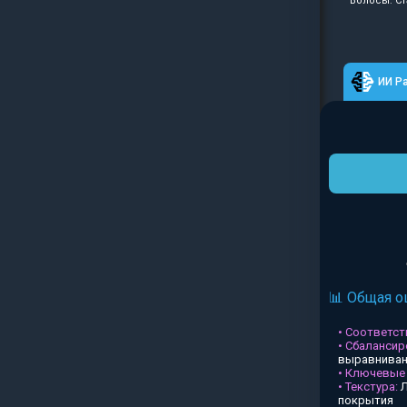
Волосы: Ст
ИИ Р
📊 Общая о
• Соответств
• Сбалансир
выравниван
• Ключевые
• Текстура:
Л
покрытия