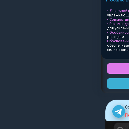
• Для сухой
увлажняющи
• Совместим
• Рекоменда
для усилен
• Особеннос
реакциям
Обосновани
обеспечивае
силиконова
C
П