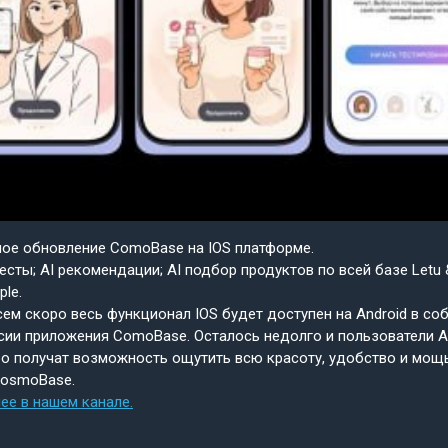
шое обновление ComoBase на IOS платформе.
есты; AI рекомендации; AI подбор продуктов по всей базе Letu 
ple.
ем скоро весь функционал IOS будет доступен на Android в со
сии приложения ComoBase. Осталось недолго и пользователи A
о получат возможность ощутить всю красоту, удобство и мощ
CosmoBase.
ее в нашем канале.