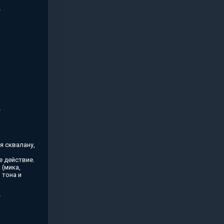
я сквалану,
 действие.
(мика,
 тона и