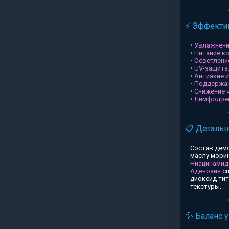
⚡ Эффектив
• Увлажнени
• Питание к
• Осветлени
• UV-защита
• Антиакне 
• Поддержа
• Снижение 
• Лимфодре
📋 Детальн
Состав дем
маслу морин
Ниацинамид
Аденозин
сп
диоксид ти
текстуры.
💦 Баланс 