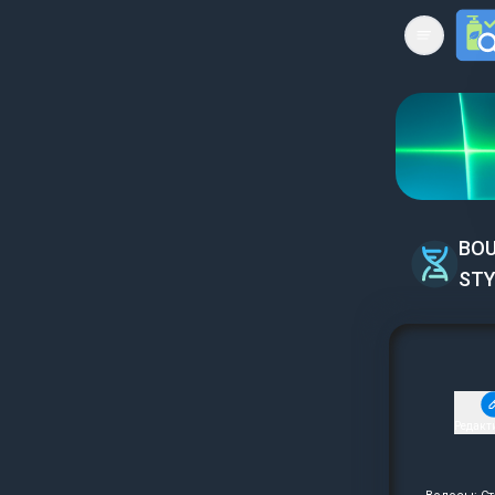
Open mai
BOU
STY
Редакт