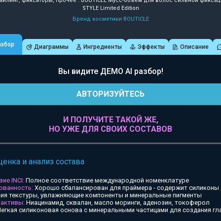
айлинг, фиксаторы, прочее : BOUTICLE Мусс-объем для волос сильной фиксац
STYLE Limited Edition
Бренд косметики BOUTICLE
азбор
Диаграммы
Ингредиенты
Эффекты
Описание
Вы видите ДЕМО AI разбор!
АВТОРИЗУЙТЕСЬ
И ПОЛУЧИТЕ ТАКОЙ ЖЕ,
НО УЖЕ ДЛЯ СВОИХ СОСТАВОВ
ценка и анализ состава
ие INCI:
Полное соответствие международной номенклатуре
ованность:
Хорошо сбалансирован для праймера - содержит силиконы
ия текстуры, увлажняющие компоненты и минеральные пигменты
 активы:
Ниацинамид, сквалан, масло моринги, аденозин, токоферол
егкая силиконовая основа с минеральными частицами для создания гл