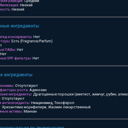
ские реакции:
Средний
билизация:
Низкий
ность:
Низкий
мные ингредиенты
егид-консерванты:
Нет
аторы:
Есть (Fragrance/Parfum)
т
ные ПАВы:
Нет
Нет
ьные SPF-фильтры:
Нет
ые ингредиенты
 энзимы:
Отсутствуют
 факторы роста:
Аденозин
ские ингредиенты:
Драгоценные порошки (аметист, жемчуг, рубин, алмаз
:
Отсутствуют
и антиоксиданты:
Ниацинамид, Токоферол
:
Хризантема морифилиум, Жасмин лекарственный
мные активы:
Маннан
рекомендации по применению