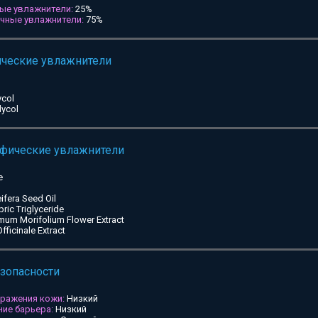
ые увлажнители:
25%
ичные увлажнители:
75%
ические увлажнители
ycol
lycol
ифические увлажнители
e
ifera Seed Oil
pric Triglyceride
mum Morifolium Flower Extract
ficinale Extract
езопасности
дражения кожи:
Низкий
ие барьера:
Низкий