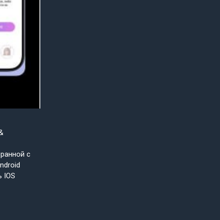
&
бранной с
ndroid
ь IOS