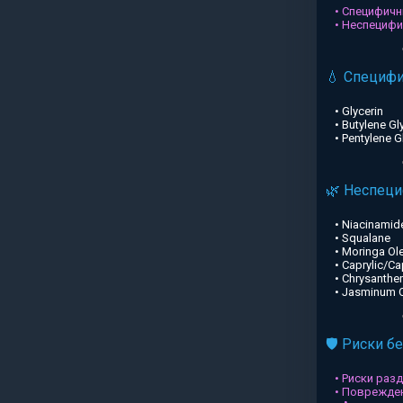
• Специфичн
• Неспециф
💧 Специф
• Glycerin
• Butylene Gl
• Pentylene G
🌿 Неспец
• Niacinamid
• Squalane
• Moringa Ole
• Caprylic/Ca
• Chrysanthe
• Jasminum Of
🛡️ Риски б
• Риски раз
• Поврежден