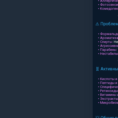
• Аллергиче
• Фотосенси
• Комедоген
⚠️ Пробле
• Формальд
• Ароматиз
• Спирты:
Не
• Агрессив
• Парабены:
• Нестабил
🧬 Активн
• Кислоты и
• Пептиды и
• Специфиче
• Ретиноиды
• Витамины 
• Экстракты
• Микробио
💡 Общие 