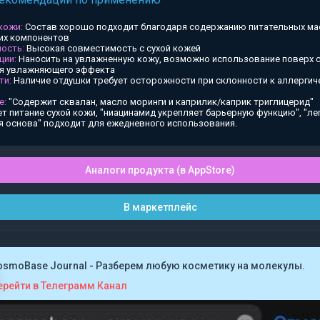
 кожи:
Состав хорошо подходит благодаря содержанию питательных ма
х компонентов
ость:
Высокая совместимость с сухой кожей
ции:
Наносить на увлажненную кожу, возможно использование поверх
ия увлажняющего эффекта
ти:
Наличие отдушки требует осторожности при склонности к аллергич
е:
"Содержит сквалан, масло моринги и каприлик/каприк триглицерид"
т питание сухой кожи, "ниацинамид укрепляет барьерную функцию", "ле
я основа" подходит для ежедневного использования.
Аналоги продукта (в AppStore)
В маркетплейс
osmoBase Journal - Разберем любую косметику на молекулы.
ерейти в Телеграмм Канал