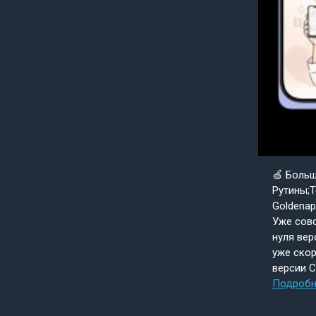
🍏 Боль
Рутины;Т
Goldenap
Уже совс
нуля вер
уже скор
версии 
Подробн