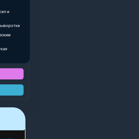
сел и
 сыворотки
еским
гкая