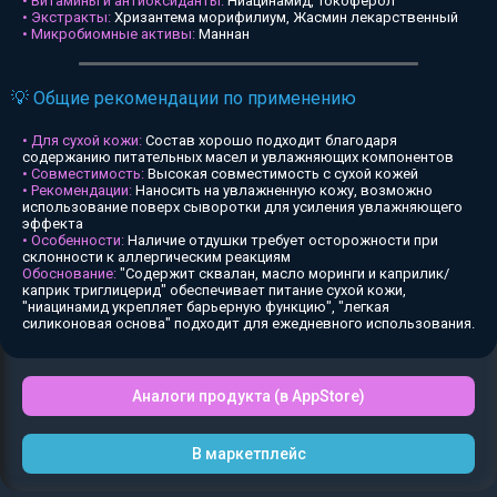
• Витамины и антиоксиданты:
Ниацинамид, Токоферол
• Экстракты:
Хризантема морифилиум, Жасмин лекарственный
• Микробиомные активы:
Маннан
💡 Общие рекомендации по применению
• Для сухой кожи:
Состав хорошо подходит благодаря
содержанию питательных масел и увлажняющих компонентов
• Совместимость:
Высокая совместимость с сухой кожей
• Рекомендации:
Наносить на увлажненную кожу, возможно
использование поверх сыворотки для усиления увлажняющего
эффекта
• Особенности:
Наличие отдушки требует осторожности при
склонности к аллергическим реакциям
Обоснование:
"Содержит сквалан, масло моринги и каприлик/
каприк триглицерид" обеспечивает питание сухой кожи,
"ниацинамид укрепляет барьерную функцию", "легкая
силиконовая основа" подходит для ежедневного использования.
Аналоги продукта (в AppStore)
В маркетплейс