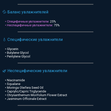
💦 Баланс увлажнителей
• Специфичные увлажнители:
25%
• Неспецифичные увлажнители:
75%
💧 Специфические увлажнители
• Glycerin
• Butylene Glycol
• Pentylene Glycol
🌿 Неспецифические увлажнители
• Niacinamide
• Squalane
• Moringa Oleifera Seed Oil
• Caprylic/Capric Triglyceride
• Chrysanthemum Morifolium Flower Extract
• Jasminum Officinale Extract