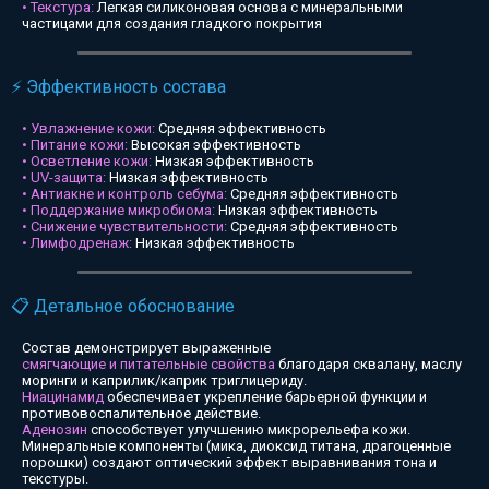
• Текстура:
Легкая силиконовая основа с минеральными
частицами для создания гладкого покрытия
⚡ Эффективность состава
• Увлажнение кожи:
Средняя эффективность
• Питание кожи:
Высокая эффективность
• Осветление кожи:
Низкая эффективность
• UV-защита:
Низкая эффективность
• Антиакне и контроль себума:
Средняя эффективность
• Поддержание микробиома:
Низкая эффективность
• Снижение чувствительности:
Средняя эффективность
• Лимфодренаж:
Низкая эффективность
📋 Детальное обоснование
Состав демонстрирует выраженные
смягчающие и питательные свойства
благодаря сквалану, маслу
моринги и каприлик/каприк триглицериду.
Ниацинамид
обеспечивает укрепление барьерной функции и
противовоспалительное действие.
Аденозин
способствует улучшению микрорельефа кожи.
Минеральные компоненты (мика, диоксид титана, драгоценные
порошки) создают оптический эффект выравнивания тона и
текстуры.