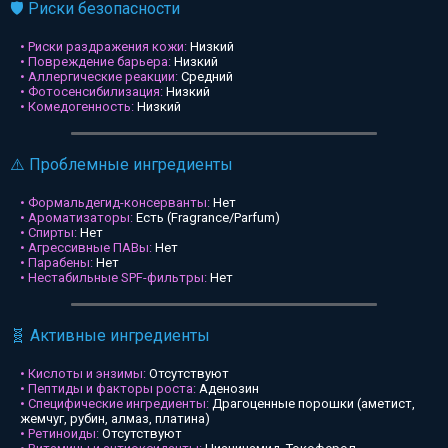
🛡️ Риски безопасности
• Риски раздражения кожи:
Низкий
• Повреждение барьера:
Низкий
• Аллергические реакции:
Средний
• Фотосенсибилизация:
Низкий
• Комедогенность:
Низкий
⚠️ Проблемные ингредиенты
• Формальдегид-консерванты:
Нет
• Ароматизаторы:
Есть (Fragrance/Parfum)
• Спирты:
Нет
• Агрессивные ПАВы:
Нет
• Парабены:
Нет
• Нестабильные SPF-фильтры:
Нет
🧬 Активные ингредиенты
• Кислоты и энзимы:
Отсутствуют
• Пептиды и факторы роста:
Аденозин
• Специфические ингредиенты:
Драгоценные порошки (аметист,
жемчуг, рубин, алмаз, платина)
• Ретиноиды:
Отсутствуют