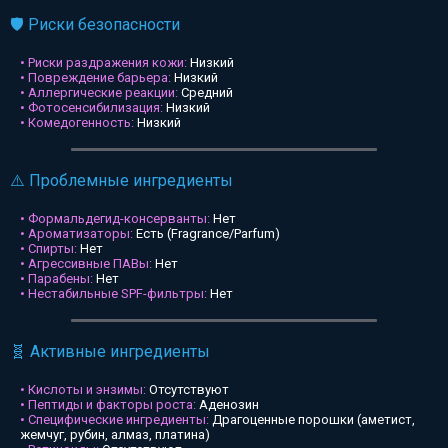
🛡️ Риски безопасности
• Риски раздражения кожи:
Низкий
• Повреждение барьера:
Низкий
• Аллергические реакции:
Средний
• Фотосенсибилизация:
Низкий
• Комедогенность:
Низкий
⚠️ Проблемные ингредиенты
• Формальдегид-консерванты:
Нет
• Ароматизаторы:
Есть (Fragrance/Parfum)
• Спирты:
Нет
• Агрессивные ПАВы:
Нет
• Парабены:
Нет
• Нестабильные SPF-фильтры:
Нет
🧬 Активные ингредиенты
• Кислоты и энзимы:
Отсутствуют
• Пептиды и факторы роста:
Аденозин
• Специфические ингредиенты:
Драгоценные порошки (аметист,
жемчуг, рубин, алмаз, платина)