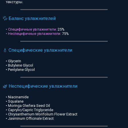
текстуры.
💦 Баланс увлажнителей
• Специфичные увлажнители:
25%
• Неспецифичные увлажнители:
75%
💧 Специфические увлажнители
• Glycerin
• Butylene Glycol
• Pentylene Glycol
🌿 Неспецифические увлажнители
• Niacinamide
• Squalane
• Moringa Oleifera Seed Oil
• Caprylic/Capric Triglyceride
• Chrysanthemum Morifolium Flower Extract
• Jasminum Officinale Extract