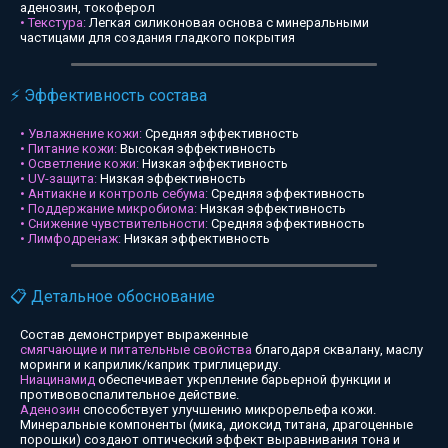
аденозин, токоферол
• Текстура:
Легкая силиконовая основа с минеральными
частицами для создания гладкого покрытия
⚡ Эффективность состава
• Увлажнение кожи:
Средняя эффективность
• Питание кожи:
Высокая эффективность
• Осветление кожи:
Низкая эффективность
• UV-защита:
Низкая эффективность
• Антиакне и контроль себума:
Средняя эффективность
• Поддержание микробиома:
Низкая эффективность
• Снижение чувствительности:
Средняя эффективность
• Лимфодренаж:
Низкая эффективность
📋 Детальное обоснование
Состав демонстрирует выраженные
смягчающие и питательные свойства
благодаря сквалану, маслу
моринги и каприлик/каприк триглицериду.
Ниацинамид
обеспечивает укрепление барьерной функции и
противовоспалительное действие.
Аденозин
способствует улучшению микрорельефа кожи.
Минеральные компоненты (мика, диоксид титана, драгоценные
порошки) создают оптический эффект выравнивания тона и