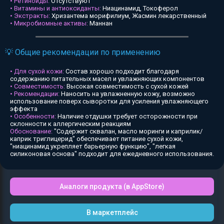
• Ретиноиды:
Отсутствуют
• Витамины и антиоксиданты:
Ниацинамид, Токоферол
• Экстракты:
Хризантема морифилиум, Жасмин лекарственный
• Микробиомные активы:
Маннан
💡 Общие рекомендации по применению
• Для сухой кожи:
Состав хорошо подходит благодаря
содержанию питательных масел и увлажняющих компонентов
• Совместимость:
Высокая совместимость с сухой кожей
• Рекомендации:
Наносить на увлажненную кожу, возможно
использование поверх сыворотки для усиления увлажняющего
эффекта
• Особенности:
Наличие отдушки требует осторожности при
склонности к аллергическим реакциям
Обоснование:
"Содержит сквалан, масло моринги и каприлик/
каприк триглицерид" обеспечивает питание сухой кожи,
"ниацинамид укрепляет барьерную функцию", "легкая
силиконовая основа" подходит для ежедневного использования.
Аналоги продукта (в AppStore)
В маркетплейс