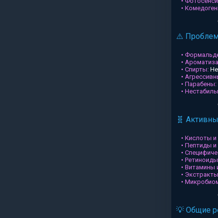
• Фотосенси
• Комедоген
⚠️ Пробле
• Формальд
• Ароматиз
• Спирты:
Не
• Агрессив
• Парабены:
• Нестабил
🧬 Активн
• Кислоты и
• Пептиды и
• Специфиче
• Ретиноиды
• Витамины 
• Экстракты
• Микробио
💡 Общие 