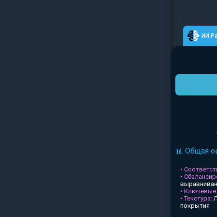
ИИ Р
📊 Общая о
• Соответств
• Сбалансир
выравниван
• Ключевые
• Текстура:
Л
покрытия