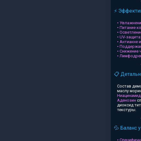
⚡ Эффектив
• Увлажнени
• Питание к
• Осветлени
• UV-защита
• Антиакне 
• Поддержа
• Снижение 
• Лимфодре
📋 Детальн
Состав дем
маслу морин
Ниацинамид
Аденозин
сп
диоксид ти
текстуры.
💦 Баланс 
• Специфичн