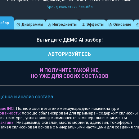
Тело: Кремы, бальзамы, маски, масло : BEAUTIFIC TAN TOUCHED medium
Бренд косметики Beautific
азбор
Диаграммы
Ингредиенты
Эффекты
Описание
Вы видите ДЕМО AI разбор!
АВТОРИЗУЙТЕСЬ
И ПОЛУЧИТЕ ТАКОЙ ЖЕ,
НО УЖЕ ДЛЯ СВОИХ СОСТАВОВ
ценка и анализ состава
ие INCI:
Полное соответствие международной номенклатуре
ованность:
Хорошо сбалансирован для праймера - содержит силиконы
ия текстуры, увлажняющие компоненты и минеральные пигменты
 активы:
Ниацинамид, сквалан, масло моринги, аденозин, токоферол
егкая силиконовая основа с минеральными частицами для создания гл