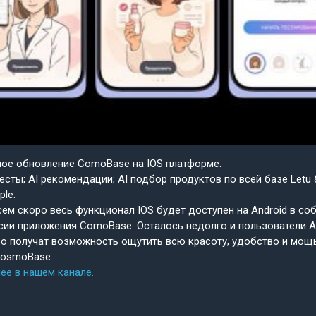
шое обновление ComoBase на IOS платформе.
есты; AI рекомендации; AI подбор продуктов по всей базе Letu 
ple.
ем скоро весь функционал IOS будет доступен на Android в со
сии приложения ComoBase. Осталось недолго и пользователи A
о получат возможность ощутить всю красоту, удобство и мощ
CosmoBase.
ее в нашем канале.