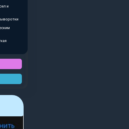
сел и
 сыворотки
еским
гкая