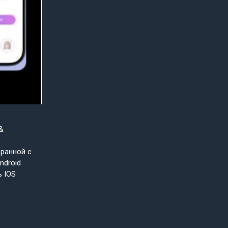
&
бранной с
ndroid
ь IOS