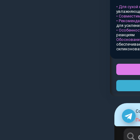
• Для сухой
увлажняющи
• Совместим
• Рекоменда
для усилен
• Особеннос
реакциям
Обосновани
обеспечивае
силиконова
C
П