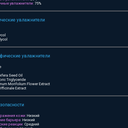
ичные увлажнители:
75%
ические увлажнители
ycol
lycol
ифические увлажнители
e
ifera Seed Oil
pric Triglyceride
mum Morifolium Flower Extract
ficinale Extract
езопасности
дражения кожи:
Низкий
ие барьера:
Низкий
ские реакции:
Средний