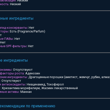
билизация:
Низкий
ность:
Низкий
мные ингредиенты
егид-консерванты:
Нет
аторы:
Есть (Fragrance/Parfum)
т
ные ПАВы:
Нет
Нет
ьные SPF-фильтры:
Нет
ые ингредиенты
 энзимы:
Отсутствуют
 факторы роста:
Аденозин
ские ингредиенты:
Драгоценные порошки (аметист, жемчуг, рубин, алмаз
:
Отсутствуют
и антиоксиданты:
Ниацинамид, Токоферол
:
Хризантема морифилиум, Жасмин лекарственный
мные активы:
Маннан
рекомендации по применению