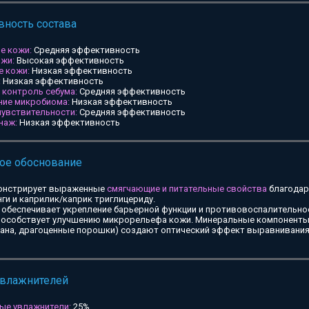
ность состава
е кожи:
Средняя эффективность
ожи:
Высокая эффективность
е кожи:
Низкая эффективность
:
Низкая эффективность
и контроль себума:
Средняя эффективность
ние микробиома:
Низкая эффективность
чувствительности:
Средняя эффективность
наж:
Низкая эффективность
ое обоснование
онстрирует выраженные
смягчающие и питательные свойства
благодар
ги и каприлик/каприк триглицериду.
обеспечивает укрепление барьерной функции и противовоспалительное
особствует улучшению микрорельефа кожи. Минеральные компоненты 
тана, драгоценные порошки) создают оптический эффект выравнивания
увлажнителей
ые увлажнители:
25%