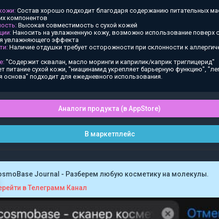
 кожи:
Состав хорошо подходит благодаря содержанию питательных ма
х компонентов
ость:
Высокая совместимость с сухой кожей
ции:
Наносить на увлажненную кожу, возможно использование поверх
ия увлажняющего эффекта
ти:
Наличие отдушки требует осторожности при склонности к аллергич
е:
"Содержит сквалан, масло моринги и каприлик/каприк триглицерид"
т питание сухой кожи, "ниацинамид укрепляет барьерную функцию", "ле
я основа" подходит для ежедневного использования.
Аналоги продукта (в AppStore)
В маркетплейс
osmoBase Journal - Разберем любую косметику на молекулы.
ерейти в Телеграмм Канал