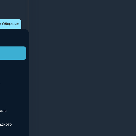
Общение
 для
адкого