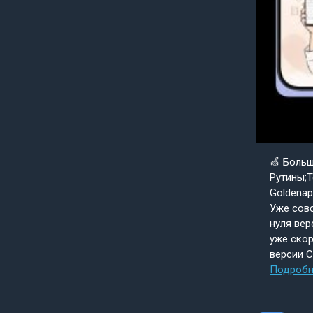
🍏 Боль
Рутины;Т
Goldenap
Уже совс
нуля вер
уже скор
версии 
Подробн