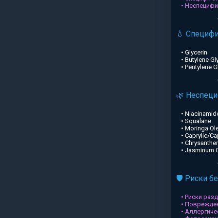
• Неспециф
💧 Специф
• Glycerin
• Butylene Gl
• Pentylene G
🌿 Неспец
• Niacinamid
• Squalane
• Moringa Ole
• Caprylic/Ca
• Chrysanthe
• Jasminum Of
🛡️ Риски б
• Риски раз
• Поврежден
• Аллергиче