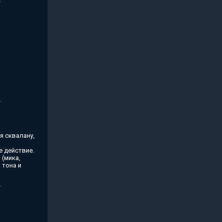
я сквалану,
 действие.
(мика,
 тона и