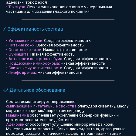
аденозин, токоферол
• Текстура:
Легкая силиконовая основа с минеральными
частицами для создания гладкого покрытия
⚡ Эффективность состава
• Увлажнение кожи:
Средняя эффективность
• Питание кожи:
Высокая эффективность
• Осветление кожи:
Низкая эффективность
• UV-защита:
Низкая эффективность
• Антиакне и контроль себума:
Средняя эффективность
• Поддержание микробиома:
Низкая эффективность
• Снижение чувствительности:
Средняя эффективность
• Лимфодренаж:
Низкая эффективность
📋 Детальное обоснование
Состав демонстрирует выраженные
смягчающие и питательные свойства
благодаря сквалану, маслу
моринги и каприлик/каприк триглицериду.
Ниацинамид
обеспечивает укрепление барьерной функции и
противовоспалительное действие.
Аденозин
способствует улучшению микрорельефа кожи.
Минеральные компоненты (мика, диоксид титана, драгоценные
порошки) создают оптический эффект выравнивания тона и