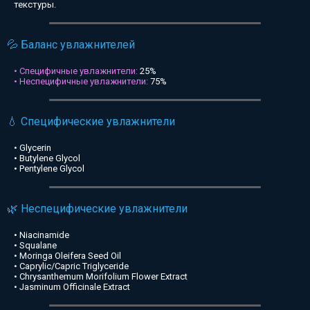
текстуры.
💦 Баланс увлажнителей
• Специфичные увлажнители:
25%
• Неспецифичные увлажнители:
75%
💧 Специфические увлажнители
• Glycerin
• Butylene Glycol
• Pentylene Glycol
🌿 Неспецифические увлажнители
• Niacinamide
• Squalane
• Moringa Oleifera Seed Oil
• Caprylic/Capric Triglyceride
• Chrysanthemum Morifolium Flower Extract
• Jasminum Officinale Extract