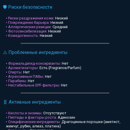
🛡️ Риски безопасности
• Риски раздражения кожи:
Низкий
• Повреждение барьера:
Низкий
• Аллергические реакции:
Средний
• Фотосенсибилизация:
Низкий
• Комедогенность:
Низкий
⚠️ Проблемные ингредиенты
• Формальдегид-консерванты:
Нет
• Ароматизаторы:
Есть (Fragrance/Parfum)
• Спирты:
Нет
• Агрессивные ПАВы:
Нет
• Парабены:
Нет
• Нестабильные SPF-фильтры:
Нет
🧬 Активные ингредиенты
• Кислоты и энзимы:
Отсутствуют
• Пептиды и факторы роста:
Аденозин
• Специфические ингредиенты:
Драгоценные порошки (аметист,
жемчуг, рубин, алмаз, платина)