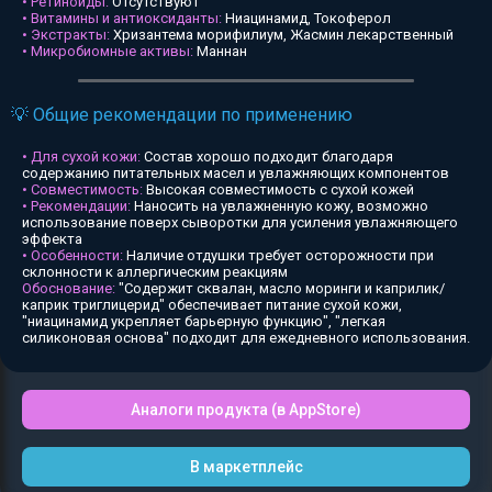
• Ретиноиды:
Отсутствуют
• Витамины и антиоксиданты:
Ниацинамид, Токоферол
• Экстракты:
Хризантема морифилиум, Жасмин лекарственный
• Микробиомные активы:
Маннан
💡 Общие рекомендации по применению
• Для сухой кожи:
Состав хорошо подходит благодаря
содержанию питательных масел и увлажняющих компонентов
• Совместимость:
Высокая совместимость с сухой кожей
• Рекомендации:
Наносить на увлажненную кожу, возможно
использование поверх сыворотки для усиления увлажняющего
эффекта
• Особенности:
Наличие отдушки требует осторожности при
склонности к аллергическим реакциям
Обоснование:
"Содержит сквалан, масло моринги и каприлик/
каприк триглицерид" обеспечивает питание сухой кожи,
"ниацинамид укрепляет барьерную функцию", "легкая
силиконовая основа" подходит для ежедневного использования.
Аналоги продукта (в AppStore)
В маркетплейс