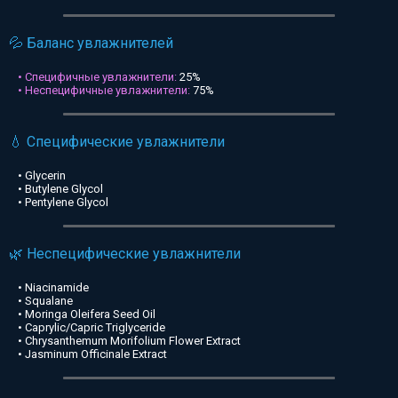
💦 Баланс увлажнителей
• Специфичные увлажнители:
25%
• Неспецифичные увлажнители:
75%
💧 Специфические увлажнители
• Glycerin
• Butylene Glycol
• Pentylene Glycol
🌿 Неспецифические увлажнители
• Niacinamide
• Squalane
• Moringa Oleifera Seed Oil
• Caprylic/Capric Triglyceride
• Chrysanthemum Morifolium Flower Extract
• Jasminum Officinale Extract