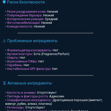
🛡️ Риски безопасности
• Риски раздражения кожи:
Низкий
• Повреждение барьера:
Низкий
• Аллергические реакции:
Средний
• Фотосенсибилизация:
Низкий
• Комедогенность:
Низкий
⚠️ Проблемные ингредиенты
• Формальдегид-консерванты:
Нет
• Ароматизаторы:
Есть (Fragrance/Parfum)
• Спирты:
Нет
• Агрессивные ПАВы:
Нет
• Парабены:
Нет
• Нестабильные SPF-фильтры:
Нет
🧬 Активные ингредиенты
• Кислоты и энзимы:
Отсутствуют
• Пептиды и факторы роста:
Аденозин
• Специфические ингредиенты:
Драгоценные порошки (аметист,
жемчуг, рубин, алмаз, платина)
• Ретиноиды:
Отсутствуют