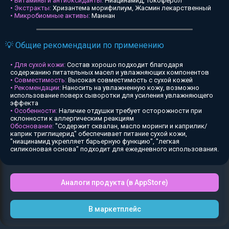
• Витамины и антиоксиданты:
Ниацинамид, Токоферол
• Экстракты:
Хризантема морифилиум, Жасмин лекарственный
• Микробиомные активы:
Маннан
💡 Общие рекомендации по применению
• Для сухой кожи:
Состав хорошо подходит благодаря
содержанию питательных масел и увлажняющих компонентов
• Совместимость:
Высокая совместимость с сухой кожей
• Рекомендации:
Наносить на увлажненную кожу, возможно
использование поверх сыворотки для усиления увлажняющего
эффекта
• Особенности:
Наличие отдушки требует осторожности при
склонности к аллергическим реакциям
Обоснование:
"Содержит сквалан, масло моринги и каприлик/
каприк триглицерид" обеспечивает питание сухой кожи,
"ниацинамид укрепляет барьерную функцию", "легкая
силиконовая основа" подходит для ежедневного использования.
Аналоги продукта (в AppStore)
В маркетплейс