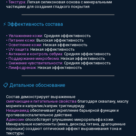
• Текстура:
Легкая силиконовая основа с минеральными
частицами для создания гладкого покрытия
⚡ Эффективность состава
• Увлажнение кожи:
Средняя эффективность
• Питание кожи:
Высокая эффективность
• Осветление кожи:
Низкая эффективность
• UV-защита:
Низкая эффективность
• Антиакне и контроль себума:
Средняя эффективность
• Поддержание микробиома:
Низкая эффективность
• Снижение чувствительности:
Средняя эффективность
• Лимфодренаж:
Низкая эффективность
📋 Детальное обоснование
Состав демонстрирует выраженные
смягчающие и питательные свойства
благодаря сквалану, маслу
моринги и каприлик/каприк триглицериду.
Ниацинамид
обеспечивает укрепление барьерной функции и
противовоспалительное действие.
Аденозин
способствует улучшению микрорельефа кожи.
Минеральные компоненты (мика, диоксид титана, драгоценные
порошки) создают оптический эффект выравнивания тона и
текстуры.