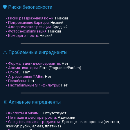
🛡️ Риски безопасности
• Риски раздражения кожи:
Низкий
• Повреждение барьера:
Низкий
• Аллергические реакции:
Средний
• Фотосенсибилизация:
Низкий
• Комедогенность:
Низкий
⚠️ Проблемные ингредиенты
• Формальдегид-консерванты:
Нет
• Ароматизаторы:
Есть (Fragrance/Parfum)
• Спирты:
Нет
• Агрессивные ПАВы:
Нет
• Парабены:
Нет
• Нестабильные SPF-фильтры:
Нет
🧬 Активные ингредиенты
• Кислоты и энзимы:
Отсутствуют
• Пептиды и факторы роста:
Аденозин
• Специфические ингредиенты:
Драгоценные порошки (аметист,
жемчуг, рубин, алмаз, платина)