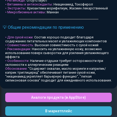
• Ретиноиды:
Отсутствуют
• Витамины и антиоксиданты:
Ниацинамид, Токоферол
• Экстракты:
Хризантема морифилиум, Жасмин лекарственный
• Микробиомные активы:
Маннан
💡 Общие рекомендации по применению
• Для сухой кожи:
Состав хорошо подходит благодаря
содержанию питательных масел и увлажняющих компонентов
• Совместимость:
Высокая совместимость с сухой кожей
• Рекомендации:
Наносить на увлажненную кожу, возможно
использование поверх сыворотки для усиления увлажняющего
эффекта
• Особенности:
Наличие отдушки требует осторожности при
склонности к аллергическим реакциям
Обоснование:
"Содержит сквалан, масло моринги и каприлик/
каприк триглицерид" обеспечивает питание сухой кожи,
"ниацинамид укрепляет барьерную функцию", "легкая
силиконовая основа" подходит для ежедневного использования.
Аналоги продукта (в AppStore)
В маркетплейс