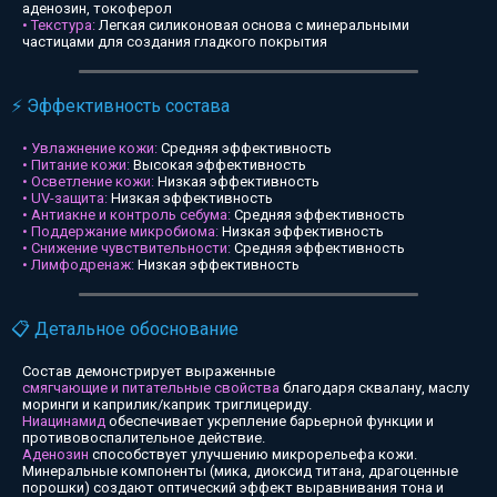
аденозин, токоферол
• Текстура:
Легкая силиконовая основа с минеральными
частицами для создания гладкого покрытия
⚡ Эффективность состава
• Увлажнение кожи:
Средняя эффективность
• Питание кожи:
Высокая эффективность
• Осветление кожи:
Низкая эффективность
• UV-защита:
Низкая эффективность
• Антиакне и контроль себума:
Средняя эффективность
• Поддержание микробиома:
Низкая эффективность
• Снижение чувствительности:
Средняя эффективность
• Лимфодренаж:
Низкая эффективность
📋 Детальное обоснование
Состав демонстрирует выраженные
смягчающие и питательные свойства
благодаря сквалану, маслу
моринги и каприлик/каприк триглицериду.
Ниацинамид
обеспечивает укрепление барьерной функции и
противовоспалительное действие.
Аденозин
способствует улучшению микрорельефа кожи.
Минеральные компоненты (мика, диоксид титана, драгоценные
порошки) создают оптический эффект выравнивания тона и