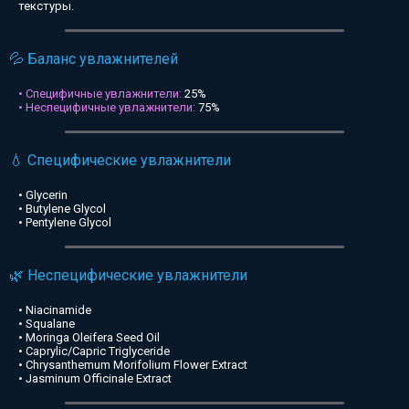
текстуры.
💦 Баланс увлажнителей
• Специфичные увлажнители:
25%
• Неспецифичные увлажнители:
75%
💧 Специфические увлажнители
• Glycerin
• Butylene Glycol
• Pentylene Glycol
🌿 Неспецифические увлажнители
• Niacinamide
• Squalane
• Moringa Oleifera Seed Oil
• Caprylic/Capric Triglyceride
• Chrysanthemum Morifolium Flower Extract
• Jasminum Officinale Extract