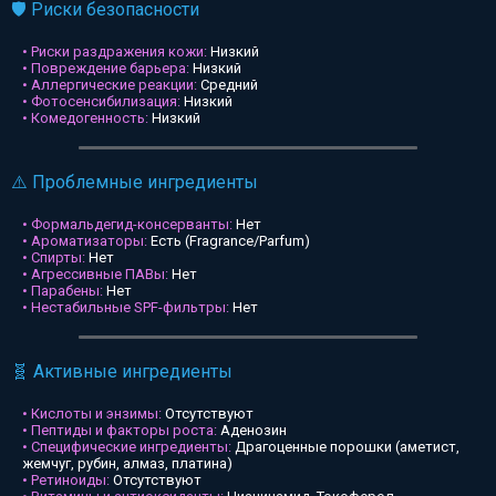
🛡️ Риски безопасности
• Риски раздражения кожи:
Низкий
• Повреждение барьера:
Низкий
• Аллергические реакции:
Средний
• Фотосенсибилизация:
Низкий
• Комедогенность:
Низкий
⚠️ Проблемные ингредиенты
• Формальдегид-консерванты:
Нет
• Ароматизаторы:
Есть (Fragrance/Parfum)
• Спирты:
Нет
• Агрессивные ПАВы:
Нет
• Парабены:
Нет
• Нестабильные SPF-фильтры:
Нет
🧬 Активные ингредиенты
• Кислоты и энзимы:
Отсутствуют
• Пептиды и факторы роста:
Аденозин
• Специфические ингредиенты:
Драгоценные порошки (аметист,
жемчуг, рубин, алмаз, платина)
• Ретиноиды:
Отсутствуют