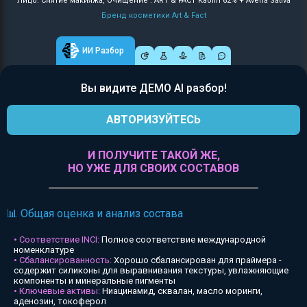
Лицо: Снятие макияжа, Очищение : ART & FACT Kaolin 62% + Avena Sativa
Бренд косметики Art & Fact
ИИ Разбор
Вы видите ДЕМО AI разбор!
АВТОРИЗУЙТЕСЬ
И ПОЛУЧИТЕ ТАКОЙ ЖЕ,
НО УЖЕ ДЛЯ СВОИХ СОСТАВОВ
📊 Общая оценка и анализ состава
• Соответствие INCI:
Полное соответствие международной
номенклатуре
• Сбалансированность:
Хорошо сбалансирован для праймера -
содержит силиконы для выравнивания текстуры, увлажняющие
компоненты и минеральные пигменты
• Ключевые активы:
Ниацинамид, сквалан, масло моринги,
аденозин, токоферол