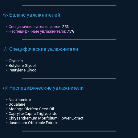
💦 Баланс увлажнителей
• Специфичные увлажнители:
25%
• Неспецифичные увлажнители:
75%
💧 Специфические увлажнители
• Glycerin
• Butylene Glycol
• Pentylene Glycol
🌿 Неспецифические увлажнители
• Niacinamide
• Squalane
• Moringa Oleifera Seed Oil
• Caprylic/Capric Triglyceride
• Chrysanthemum Morifolium Flower Extract
• Jasminum Officinale Extract