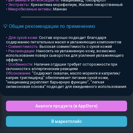
• Витамины и антиоксиданты:
Ниацинамид, Токоферол
• Экстракты:
Хризантема морифилиум, Жасмин лекарственный
• Микробиомные активы:
Маннан
💡 Общие рекомендации по применению
• Для сухой кожи:
Состав хорошо подходит благодаря
содержанию питательных масел и увлажняющих компонентов
• Совместимость:
Высокая совместимость с сухой кожей
• Рекомендации:
Наносить на увлажненную кожу, возможно
использование поверх сыворотки для усиления увлажняющего
эффекта
• Особенности:
Наличие отдушки требует осторожности при
склонности к аллергическим реакциям
Обоснование:
"Содержит сквалан, масло моринги и каприлик/
каприк триглицерид" обеспечивает питание сухой кожи,
"ниацинамид укрепляет барьерную функцию", "легкая
силиконовая основа" подходит для ежедневного использования.
Аналоги продукта (в AppStore)
В маркетплейс