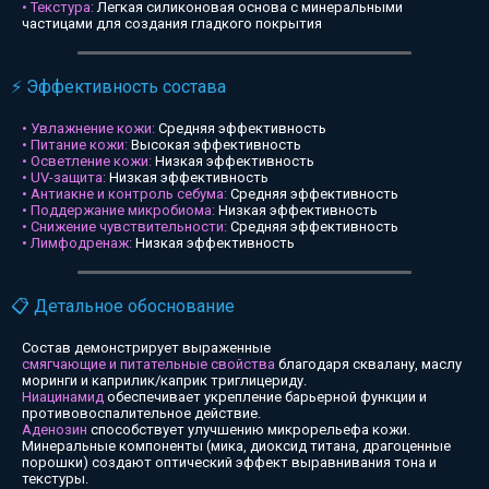
• Текстура:
Легкая силиконовая основа с минеральными
частицами для создания гладкого покрытия
⚡ Эффективность состава
• Увлажнение кожи:
Средняя эффективность
• Питание кожи:
Высокая эффективность
• Осветление кожи:
Низкая эффективность
• UV-защита:
Низкая эффективность
• Антиакне и контроль себума:
Средняя эффективность
• Поддержание микробиома:
Низкая эффективность
• Снижение чувствительности:
Средняя эффективность
• Лимфодренаж:
Низкая эффективность
📋 Детальное обоснование
Состав демонстрирует выраженные
смягчающие и питательные свойства
благодаря сквалану, маслу
моринги и каприлик/каприк триглицериду.
Ниацинамид
обеспечивает укрепление барьерной функции и
противовоспалительное действие.
Аденозин
способствует улучшению микрорельефа кожи.
Минеральные компоненты (мика, диоксид титана, драгоценные
порошки) создают оптический эффект выравнивания тона и
текстуры.