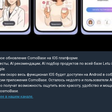
шое обновление ComoBase на IOS платформе.
есты; AI рекомендации; AI подбор продуктов по всей базе Letu 
ple.
ем скоро весь функционал IOS будет доступен на Android в со
сии приложения ComoBase. Осталось недолго и пользователи A
о получат возможность ощутить всю красоту, удобство и мощ
CosmoBase.
ее в нашем канале.