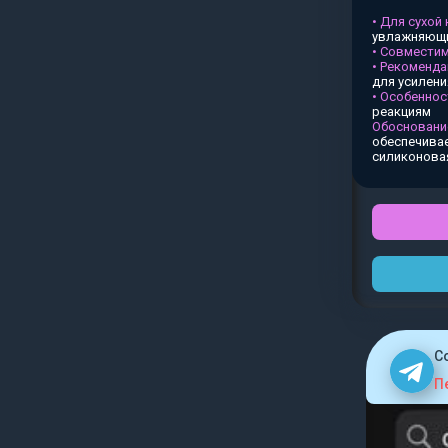
• Для сухой
увлажняющи
• Совместим
• Рекоменда
для усилен
• Особеннос
реакциям
Обосновани
обеспечивае
силиконова
C
П