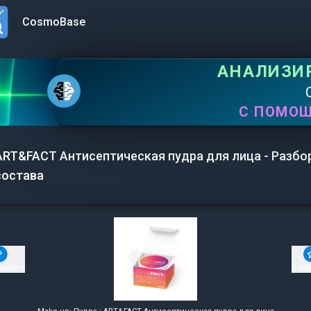
CosmoBase
n menu
АНАЛИЗИ
С ПОМО
ART&FACT Антисептическая пудра для лица - Разбо
состава
ировать
В изб