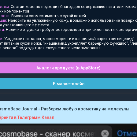
 кожи:
Состав хорошо подходит благодаря содержанию питательных ма
х компонентов
ость:
Высокая совместимость с сухой кожей
ции:
Наносить на увлажненную кожу, возможно использование поверх
ия увлажняющего эффекта
ти:
Наличие отдушки требует осторожности при склонности к аллергич
е:
"Содержит сквалан, масло моринги и каприлик/каприк триглицерид"
т питание сухой кожи, "ниацинамид укрепляет барьерную функцию", "ле
я основа" подходит для ежедневного использования.
Аналоги продукта (в AppStore)
В маркетплейс
osmoBase Journal - Разберем любую косметику на молекулы.
ерейти в Телеграмм Канал