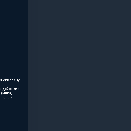
я сквалану,
 действие.
(мика,
 тона и