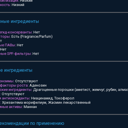
билизация:
Низкий
ность:
Низкий
мные ингредиенты
егид-консерванты:
Нет
аторы:
Есть (Fragrance/Parfum)
т
ные ПАВы:
Нет
Нет
ьные SPF-фильтры:
Нет
ые ингредиенты
 энзимы:
Отсутствуют
 факторы роста:
Аденозин
ские ингредиенты:
Драгоценные порошки (аметист, жемчуг, рубин, алмаз
:
Отсутствуют
и антиоксиданты:
Ниацинамид, Токоферол
:
Хризантема морифилиум, Жасмин лекарственный
мные активы:
Маннан
рекомендации по применению