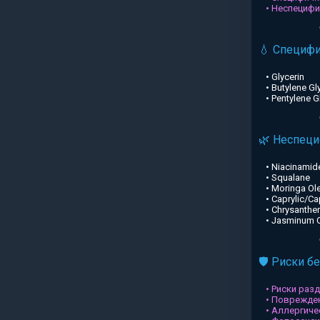
• Неспециф
💧 Специф
• Glycerin
• Butylene Gl
• Pentylene G
🌿 Неспец
• Niacinamid
• Squalane
• Moringa Ole
• Caprylic/Ca
• Chrysanthe
• Jasminum Of
🛡️ Риски б
• Риски раз
• Поврежден
• Аллергиче