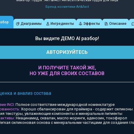
Make-up: Пудра : ART&FACT Антисептическая пудра для лица
Бренд косметики Art&fact
азбор
Диаграммы
Ингредиенты
Эффекты
Описание
Вы видите ДЕМО AI разбор!
АВТОРИЗУЙТЕСЬ
И ПОЛУЧИТЕ ТАКОЙ ЖЕ,
НО УЖЕ ДЛЯ СВОИХ СОСТАВОВ
ценка и анализ состава
ие INCI:
Полное соответствие международной номенклатуре
ованность:
Хорошо сбалансирован для праймера - содержит силиконы
ия текстуры, увлажняющие компоненты и минеральные пигменты
 активы:
Ниацинамид, сквалан, масло моринги, аденозин, токоферол
егкая силиконовая основа с минеральными частицами для создания гл