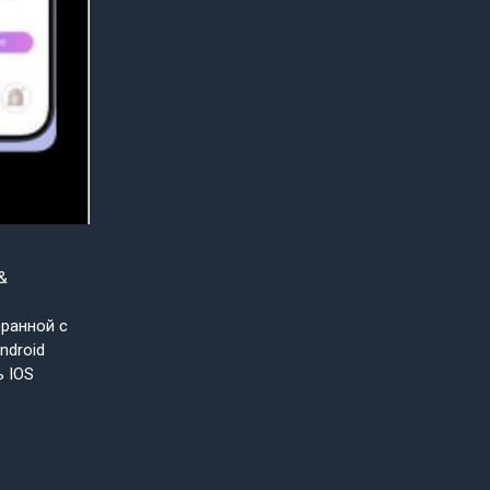
&
бранной с
ndroid
ь IOS