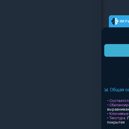
ИИ Р
📊 Общая о
• Соответств
• Сбалансир
выравниван
• Ключевые
• Текстура:
Л
покрытия