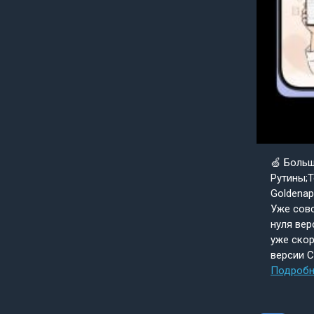
🍏 Боль
Рутины;Т
Goldenap
Уже совс
нуля вер
уже скор
версии 
Подробн