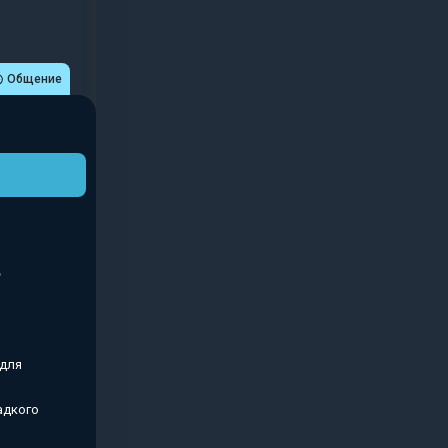
Общение
 для
адкого