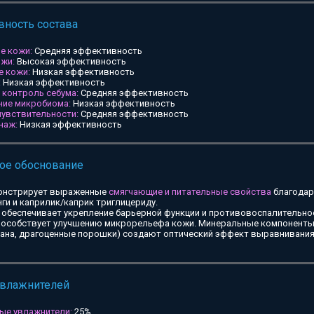
ность состава
е кожи:
Средняя эффективность
ожи:
Высокая эффективность
е кожи:
Низкая эффективность
:
Низкая эффективность
и контроль себума:
Средняя эффективность
ние микробиома:
Низкая эффективность
чувствительности:
Средняя эффективность
наж:
Низкая эффективность
ое обоснование
онстрирует выраженные
смягчающие и питательные свойства
благодар
ги и каприлик/каприк триглицериду.
обеспечивает укрепление барьерной функции и противовоспалительное
особствует улучшению микрорельефа кожи. Минеральные компоненты 
тана, драгоценные порошки) создают оптический эффект выравнивания
увлажнителей
ые увлажнители:
25%