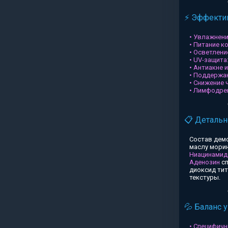
⚡ Эффектив
• Увлажнени
• Питание к
• Осветлени
• UV-защита
• Антиакне 
• Поддержа
• Снижение 
• Лимфодре
📋 Детальн
Состав дем
маслу морин
Ниацинамид
Аденозин
сп
диоксид ти
текстуры.
💦 Баланс 
• Специфичн