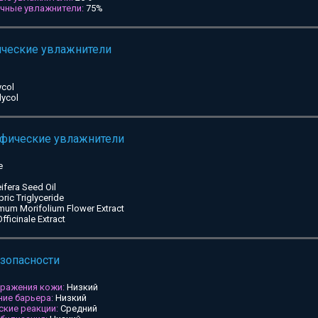
ичные увлажнители:
75%
ические увлажнители
ycol
lycol
ифические увлажнители
e
ifera Seed Oil
pric Triglyceride
mum Morifolium Flower Extract
ficinale Extract
езопасности
дражения кожи:
Низкий
ие барьера:
Низкий
ские реакции:
Средний