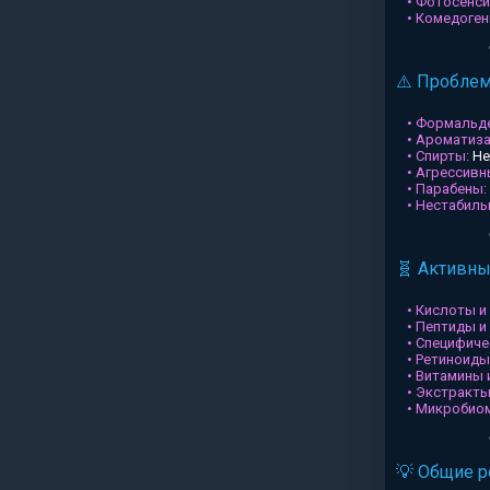
• Фотосенси
• Комедоген
⚠️ Пробле
• Формальд
• Ароматиз
• Спирты:
Не
• Агрессив
• Парабены:
• Нестабил
🧬 Активн
• Кислоты и
• Пептиды и
• Специфиче
• Ретиноиды
• Витамины 
• Экстракты
• Микробио
💡 Общие 