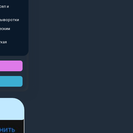
сел и
 сыворотки
еским
гкая