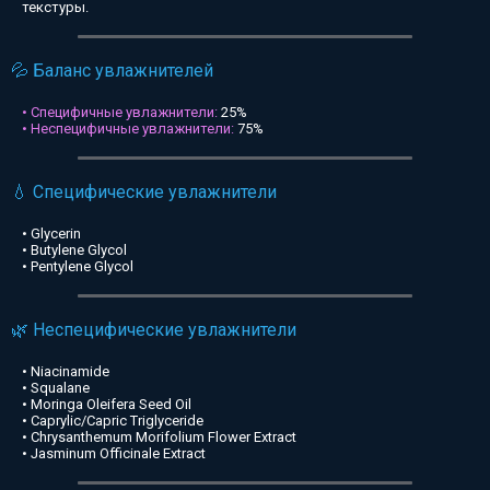
текстуры.
💦 Баланс увлажнителей
• Специфичные увлажнители:
25%
• Неспецифичные увлажнители:
75%
💧 Специфические увлажнители
• Glycerin
• Butylene Glycol
• Pentylene Glycol
🌿 Неспецифические увлажнители
• Niacinamide
• Squalane
• Moringa Oleifera Seed Oil
• Caprylic/Capric Triglyceride
• Chrysanthemum Morifolium Flower Extract
• Jasminum Officinale Extract