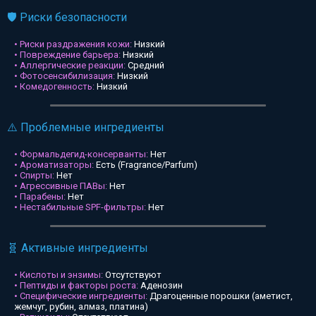
🛡️ Риски безопасности
• Риски раздражения кожи:
Низкий
• Повреждение барьера:
Низкий
• Аллергические реакции:
Средний
• Фотосенсибилизация:
Низкий
• Комедогенность:
Низкий
⚠️ Проблемные ингредиенты
• Формальдегид-консерванты:
Нет
• Ароматизаторы:
Есть (Fragrance/Parfum)
• Спирты:
Нет
• Агрессивные ПАВы:
Нет
• Парабены:
Нет
• Нестабильные SPF-фильтры:
Нет
🧬 Активные ингредиенты
• Кислоты и энзимы:
Отсутствуют
• Пептиды и факторы роста:
Аденозин
• Специфические ингредиенты:
Драгоценные порошки (аметист,
жемчуг, рубин, алмаз, платина)