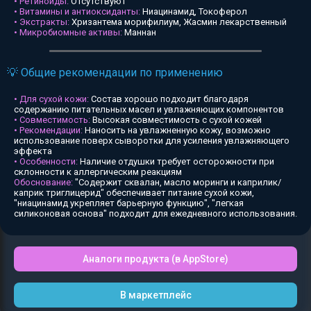
• Ретиноиды:
Отсутствуют
• Витамины и антиоксиданты:
Ниацинамид, Токоферол
• Экстракты:
Хризантема морифилиум, Жасмин лекарственный
• Микробиомные активы:
Маннан
💡 Общие рекомендации по применению
• Для сухой кожи:
Состав хорошо подходит благодаря
содержанию питательных масел и увлажняющих компонентов
• Совместимость:
Высокая совместимость с сухой кожей
• Рекомендации:
Наносить на увлажненную кожу, возможно
использование поверх сыворотки для усиления увлажняющего
эффекта
• Особенности:
Наличие отдушки требует осторожности при
склонности к аллергическим реакциям
Обоснование:
"Содержит сквалан, масло моринги и каприлик/
каприк триглицерид" обеспечивает питание сухой кожи,
"ниацинамид укрепляет барьерную функцию", "легкая
силиконовая основа" подходит для ежедневного использования.
Аналоги продукта (в AppStore)
В маркетплейс