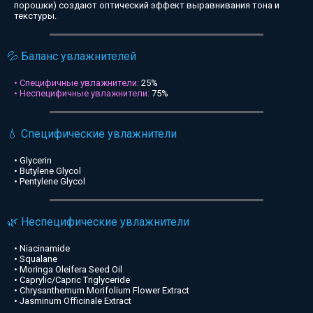
порошки) создают оптический эффект выравнивания тона и
текстуры.
💦 Баланс увлажнителей
• Специфичные увлажнители:
25%
• Неспецифичные увлажнители:
75%
💧 Специфические увлажнители
• Glycerin
• Butylene Glycol
• Pentylene Glycol
🌿 Неспецифические увлажнители
• Niacinamide
• Squalane
• Moringa Oleifera Seed Oil
• Caprylic/Capric Triglyceride
• Chrysanthemum Morifolium Flower Extract
• Jasminum Officinale Extract