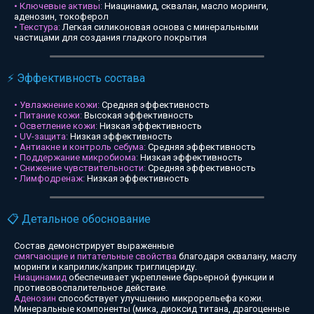
• Ключевые активы:
Ниацинамид, сквалан, масло моринги,
аденозин, токоферол
• Текстура:
Легкая силиконовая основа с минеральными
частицами для создания гладкого покрытия
⚡ Эффективность состава
• Увлажнение кожи:
Средняя эффективность
• Питание кожи:
Высокая эффективность
• Осветление кожи:
Низкая эффективность
• UV-защита:
Низкая эффективность
• Антиакне и контроль себума:
Средняя эффективность
• Поддержание микробиома:
Низкая эффективность
• Снижение чувствительности:
Средняя эффективность
• Лимфодренаж:
Низкая эффективность
📋 Детальное обоснование
Состав демонстрирует выраженные
смягчающие и питательные свойства
благодаря сквалану, маслу
моринги и каприлик/каприк триглицериду.
Ниацинамид
обеспечивает укрепление барьерной функции и
противовоспалительное действие.
Аденозин
способствует улучшению микрорельефа кожи.
Минеральные компоненты (мика, диоксид титана, драгоценные