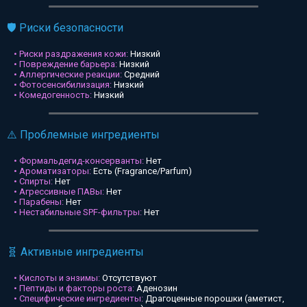
🛡️ Риски безопасности
• Риски раздражения кожи:
Низкий
• Повреждение барьера:
Низкий
• Аллергические реакции:
Средний
• Фотосенсибилизация:
Низкий
• Комедогенность:
Низкий
⚠️ Проблемные ингредиенты
• Формальдегид-консерванты:
Нет
• Ароматизаторы:
Есть (Fragrance/Parfum)
• Спирты:
Нет
• Агрессивные ПАВы:
Нет
• Парабены:
Нет
• Нестабильные SPF-фильтры:
Нет
🧬 Активные ингредиенты
• Кислоты и энзимы:
Отсутствуют
• Пептиды и факторы роста:
Аденозин
• Специфические ингредиенты:
Драгоценные порошки (аметист,