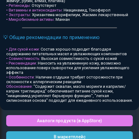
жемчуг, рубин, алмаз, платина)
• Ретиноиды:
Отсутствуют
• Витамины и антиоксиданты:
Ниацинамид, Токоферол
• Экстракты:
Хризантема морифилиум, Жасмин лекарственный
• Микробиомные активы:
Маннан
💡 Общие рекомендации по применению
• Для сухой кожи:
Состав хорошо подходит благодаря
содержанию питательных масел и увлажняющих компонентов
• Совместимость:
Высокая совместимость с сухой кожей
• Рекомендации:
Наносить на увлажненную кожу, возможно
использование поверх сыворотки для усиления увлажняющего
эффекта
• Особенности:
Наличие отдушки требует осторожности при
склонности к аллергическим реакциям
Обоснование:
"Содержит сквалан, масло моринги и каприлик/
каприк триглицерид" обеспечивает питание сухой кожи,
"ниацинамид укрепляет барьерную функцию", "легкая
силиконовая основа" подходит для ежедневного использования.
Аналоги продукта (в AppStore)
В маркетплейс