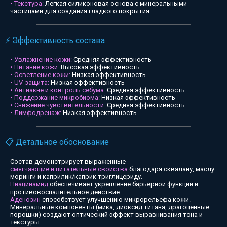
• Текстура:
Легкая силиконовая основа с минеральными
частицами для создания гладкого покрытия
⚡ Эффективность состава
• Увлажнение кожи:
Средняя эффективность
• Питание кожи:
Высокая эффективность
• Осветление кожи:
Низкая эффективность
• UV-защита:
Низкая эффективность
• Антиакне и контроль себума:
Средняя эффективность
• Поддержание микробиома:
Низкая эффективность
• Снижение чувствительности:
Средняя эффективность
• Лимфодренаж:
Низкая эффективность
📋 Детальное обоснование
Состав демонстрирует выраженные
смягчающие и питательные свойства
благодаря сквалану, маслу
моринги и каприлик/каприк триглицериду.
Ниацинамид
обеспечивает укрепление барьерной функции и
противовоспалительное действие.
Аденозин
способствует улучшению микрорельефа кожи.
Минеральные компоненты (мика, диоксид титана, драгоценные
порошки) создают оптический эффект выравнивания тона и
текстуры.