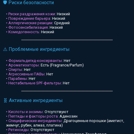
🛡️ Риски безопасности
• Риски раздражения кожи:
Низкий
• Повреждение барьера:
Низкий
• Аллергические реакции:
Средний
• Фотосенсибилизация:
Низкий
• Комедогенность:
Низкий
⚠️ Проблемные ингредиенты
• Формальдегид-консерванты:
Нет
• Ароматизаторы:
Есть (Fragrance/Parfum)
• Спирты:
Нет
• Агрессивные ПАВы:
Нет
• Парабены:
Нет
• Нестабильные SPF-фильтры:
Нет
🧬 Активные ингредиенты
• Кислоты и энзимы:
Отсутствуют
• Пептиды и факторы роста:
Аденозин
• Специфические ингредиенты:
Драгоценные порошки (аметист,
жемчуг, рубин, алмаз, платина)
• Ретиноиды:
Отсутствуют