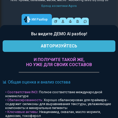
Тело: Кремы, бальзамы, маски, масло : AGORA Fig seed dry body oil
Бренд косметики Agora
ИИ Разбор
Вы видите ДЕМО AI разбор!
АВТОРИЗУЙТЕСЬ
И ПОЛУЧИТЕ ТАКОЙ ЖЕ,
НО УЖЕ ДЛЯ СВОИХ СОСТАВОВ
📊 Общая оценка и анализ состава
• Соответствие INCI:
Полное соответствие международной
номенклатуре
• Сбалансированность:
Хорошо сбалансирован для праймера -
содержит силиконы для выравнивания текстуры, увлажняющие
компоненты и минеральные пигменты
• Ключевые активы:
Ниацинамид, сквалан, масло моринги,
аденозин, токоферол