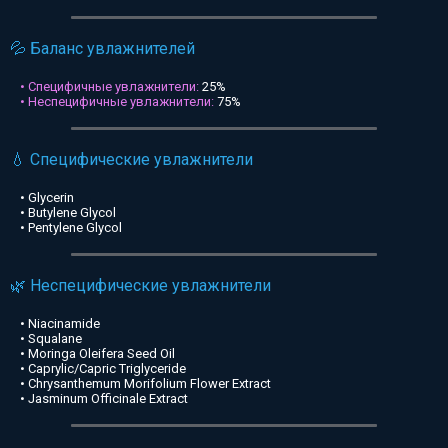
💦 Баланс увлажнителей
• Специфичные увлажнители:
25%
• Неспецифичные увлажнители:
75%
💧 Специфические увлажнители
• Glycerin
• Butylene Glycol
• Pentylene Glycol
🌿 Неспецифические увлажнители
• Niacinamide
• Squalane
• Moringa Oleifera Seed Oil
• Caprylic/Capric Triglyceride
• Chrysanthemum Morifolium Flower Extract
• Jasminum Officinale Extract