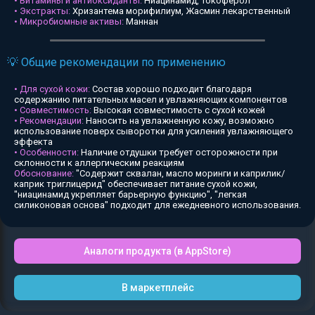
• Витамины и антиоксиданты:
Ниацинамид, Токоферол
• Экстракты:
Хризантема морифилиум, Жасмин лекарственный
• Микробиомные активы:
Маннан
💡 Общие рекомендации по применению
• Для сухой кожи:
Состав хорошо подходит благодаря
содержанию питательных масел и увлажняющих компонентов
• Совместимость:
Высокая совместимость с сухой кожей
• Рекомендации:
Наносить на увлажненную кожу, возможно
использование поверх сыворотки для усиления увлажняющего
эффекта
• Особенности:
Наличие отдушки требует осторожности при
склонности к аллергическим реакциям
Обоснование:
"Содержит сквалан, масло моринги и каприлик/
каприк триглицерид" обеспечивает питание сухой кожи,
"ниацинамид укрепляет барьерную функцию", "легкая
силиконовая основа" подходит для ежедневного использования.
Аналоги продукта (в AppStore)
В маркетплейс