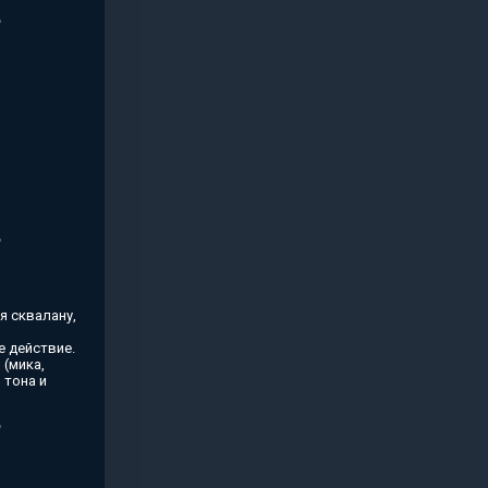
я сквалану,
 действие.
(мика,
 тона и