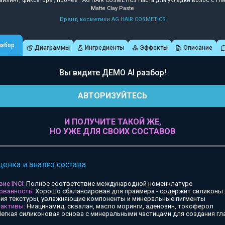
айлинг, фиксаторы, прочее : AG HAIR COSMETICS Паста для укладки волос с гл
Matte Clay Paste
Бренд косметики AG HAIR COSMETICS
азбор
Диаграммы
Ингредиенты
Эффекты
Описание
Вы видите ДЕМО AI разбор!
АВТОРИЗУЙТЕСЬ
И ПОЛУЧИТЕ ТАКОЙ ЖЕ,
НО УЖЕ ДЛЯ СВОИХ СОСТАВОВ
ценка и анализ состава
ие INCI:
Полное соответствие международной номенклатуре
ованность:
Хорошо сбалансирован для праймера - содержит силиконы
ия текстуры, увлажняющие компоненты и минеральные пигменты
 активы:
Ниацинамид, сквалан, масло моринги, аденозин, токоферол
егкая силиконовая основа с минеральными частицами для создания гл