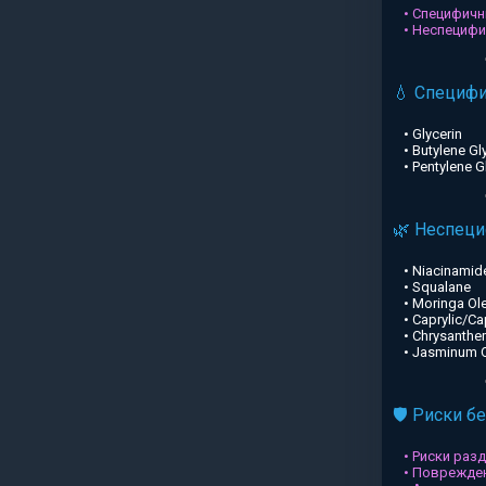
• Специфичн
• Неспециф
💧 Специф
• Glycerin
• Butylene Gl
• Pentylene G
🌿 Неспец
• Niacinamid
• Squalane
• Moringa Ole
• Caprylic/Ca
• Chrysanthe
• Jasminum Of
🛡️ Риски б
• Риски раз
• Поврежден