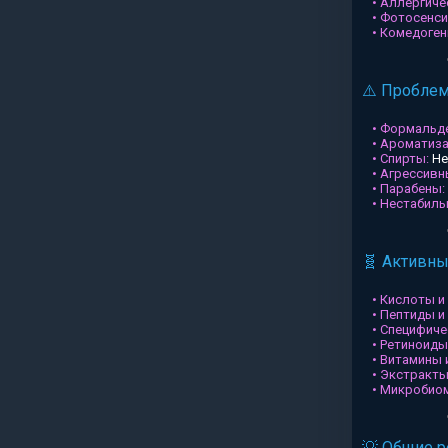
• Аллергиче
• Фотосенси
• Комедоген
⚠️ Пробле
• Формальд
• Ароматиз
• Спирты:
Не
• Агрессив
• Парабены:
• Нестабил
🧬 Активн
• Кислоты и
• Пептиды и
• Специфиче
• Ретиноиды
• Витамины 
• Экстракты
• Микробио
💡 Общие 