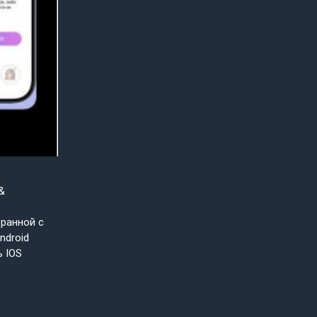
&
бранной с
ndroid
ь IOS