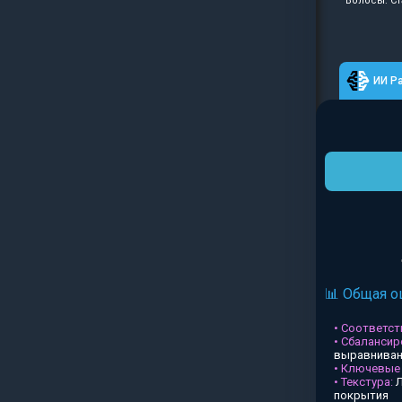
Волосы: Ст
ИИ Р
📊 Общая о
• Соответств
• Сбалансир
выравниван
• Ключевые
• Текстура:
Л
покрытия