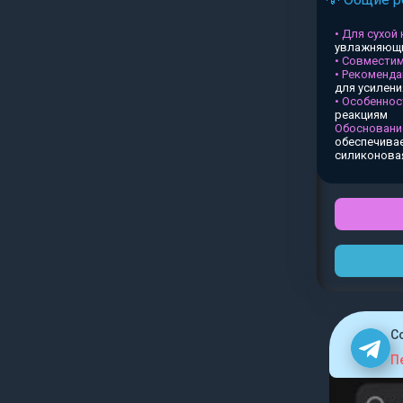
• Для сухой
увлажняющи
• Совместим
• Рекоменда
для усилен
• Особеннос
реакциям
Обосновани
обеспечивае
силиконова
C
П