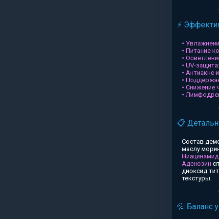
⚡ Эффектив
• Увлажнени
• Питание к
• Осветлени
• UV-защита
• Антиакне 
• Поддержа
• Снижение 
• Лимфодре
📋 Детальн
Состав дем
маслу морин
Ниацинамид
Аденозин
сп
диоксид ти
текстуры.
💦 Баланс 