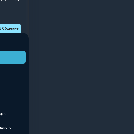
иной Stucco
Общение
 для
адкого