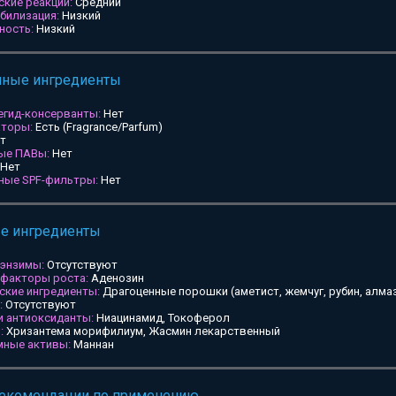
ские реакции:
Средний
билизация:
Низкий
ность:
Низкий
мные ингредиенты
егид-консерванты:
Нет
аторы:
Есть (Fragrance/Parfum)
т
ные ПАВы:
Нет
Нет
ьные SPF-фильтры:
Нет
ые ингредиенты
 энзимы:
Отсутствуют
 факторы роста:
Аденозин
ские ингредиенты:
Драгоценные порошки (аметист, жемчуг, рубин, алмаз
:
Отсутствуют
и антиоксиданты:
Ниацинамид, Токоферол
:
Хризантема морифилиум, Жасмин лекарственный
мные активы:
Маннан
рекомендации по применению