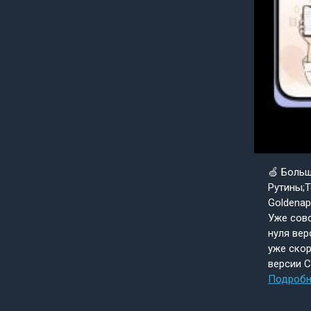
🍏 Боль
Рутины;Т
Goldenap
Уже совс
нуля вер
уже скор
версии 
Подробн