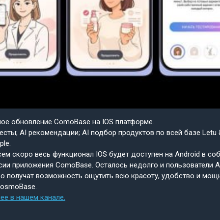
шое обновление ComoBase на IOS платформе.
есты; AI рекомендации; AI подбор продуктов по всей базе Letu 
ple.
ем скоро весь функционал IOS будет доступен на Android в со
сии приложения ComoBase. Осталось недолго и пользователи A
о получат возможность ощутить всю красоту, удобство и мощ
CosmoBase.
ее в нашем канале.