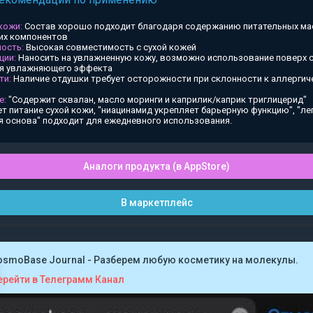
 кожи:
Состав хорошо подходит благодаря содержанию питательных ма
х компонентов
ость:
Высокая совместимость с сухой кожей
ции:
Наносить на увлажненную кожу, возможно использование поверх
ия увлажняющего эффекта
ти:
Наличие отдушки требует осторожности при склонности к аллергич
е:
"Содержит сквалан, масло моринги и каприлик/каприк триглицерид"
т питание сухой кожи, "ниацинамид укрепляет барьерную функцию", "ле
я основа" подходит для ежедневного использования.
Аналоги продукта (в AppStore)
В маркетплейс
osmoBase Journal - Разберем любую косметику на молекулы.
ерейти в Телеграмм Канал