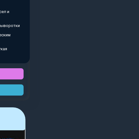
сел и
 сыворотки
еским
гкая