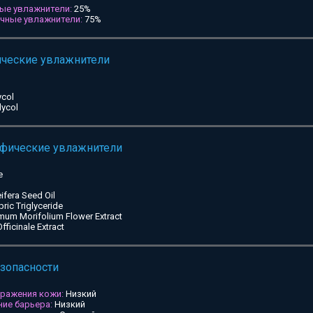
ые увлажнители:
25%
ичные увлажнители:
75%
ические увлажнители
ycol
lycol
ифические увлажнители
e
ifera Seed Oil
pric Triglyceride
mum Morifolium Flower Extract
ficinale Extract
езопасности
дражения кожи:
Низкий
ие барьера:
Низкий