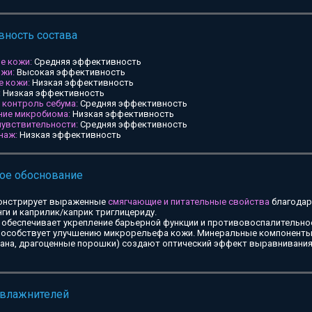
ность состава
е кожи:
Средняя эффективность
ожи:
Высокая эффективность
е кожи:
Низкая эффективность
:
Низкая эффективность
и контроль себума:
Средняя эффективность
ние микробиома:
Низкая эффективность
чувствительности:
Средняя эффективность
наж:
Низкая эффективность
ое обоснование
онстрирует выраженные
смягчающие и питательные свойства
благодар
ги и каприлик/каприк триглицериду.
обеспечивает укрепление барьерной функции и противовоспалительное
особствует улучшению микрорельефа кожи. Минеральные компоненты 
тана, драгоценные порошки) создают оптический эффект выравнивания
увлажнителей