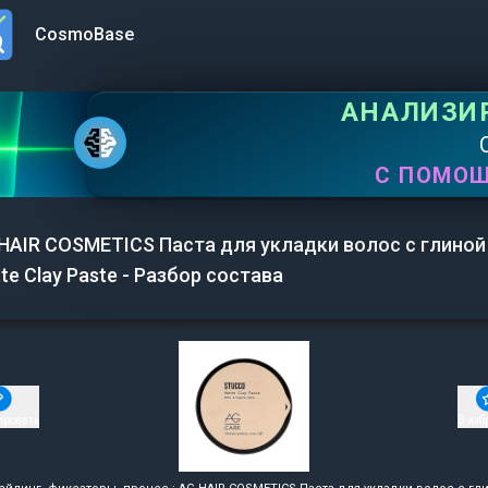
CosmoBase
n menu
АНАЛИЗИ
С ПОМО
HAIR COSMETICS Паста для укладки волос с глиной
te Clay Paste - Разбор состава
ировать
В изб