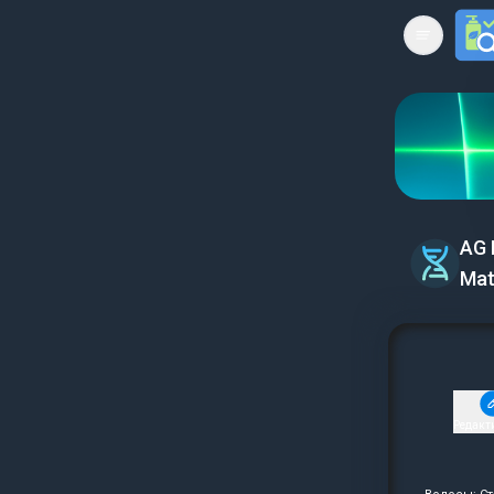
Open mai
AG 
Mat
Редакт