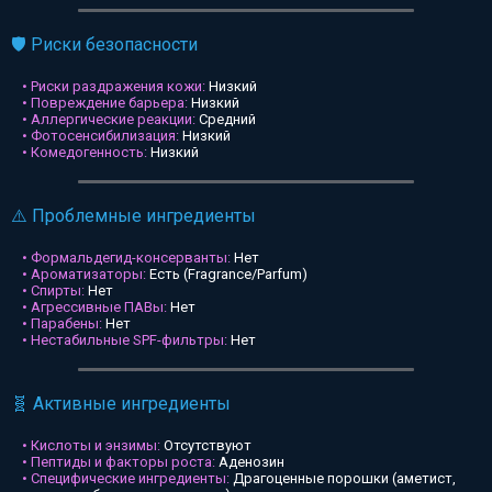
🛡️ Риски безопасности
• Риски раздражения кожи:
Низкий
• Повреждение барьера:
Низкий
• Аллергические реакции:
Средний
• Фотосенсибилизация:
Низкий
• Комедогенность:
Низкий
⚠️ Проблемные ингредиенты
• Формальдегид-консерванты:
Нет
• Ароматизаторы:
Есть (Fragrance/Parfum)
• Спирты:
Нет
• Агрессивные ПАВы:
Нет
• Парабены:
Нет
• Нестабильные SPF-фильтры:
Нет
🧬 Активные ингредиенты
• Кислоты и энзимы:
Отсутствуют
• Пептиды и факторы роста:
Аденозин
• Специфические ингредиенты:
Драгоценные порошки (аметист,