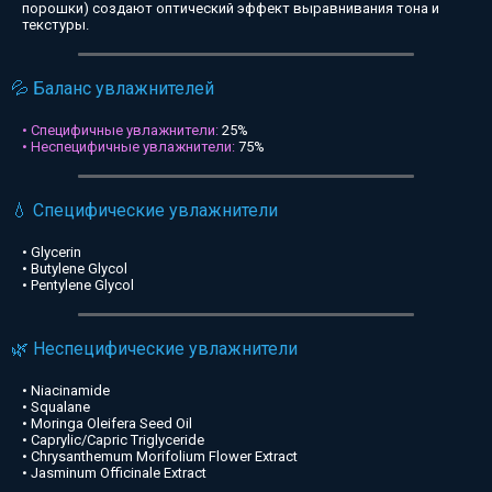
порошки) создают оптический эффект выравнивания тона и
текстуры.
💦 Баланс увлажнителей
• Специфичные увлажнители:
25%
• Неспецифичные увлажнители:
75%
💧 Специфические увлажнители
• Glycerin
• Butylene Glycol
• Pentylene Glycol
🌿 Неспецифические увлажнители
• Niacinamide
• Squalane
• Moringa Oleifera Seed Oil
• Caprylic/Capric Triglyceride
• Chrysanthemum Morifolium Flower Extract
• Jasminum Officinale Extract