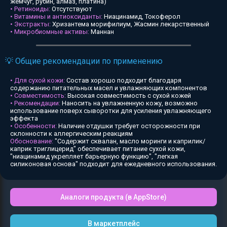
жемчуг, рубин, алмаз, платина)
• Ретиноиды:
Отсутствуют
• Витамины и антиоксиданты:
Ниацинамид, Токоферол
• Экстракты:
Хризантема морифилиум, Жасмин лекарственный
• Микробиомные активы:
Маннан
💡 Общие рекомендации по применению
• Для сухой кожи:
Состав хорошо подходит благодаря
содержанию питательных масел и увлажняющих компонентов
• Совместимость:
Высокая совместимость с сухой кожей
• Рекомендации:
Наносить на увлажненную кожу, возможно
использование поверх сыворотки для усиления увлажняющего
эффекта
• Особенности:
Наличие отдушки требует осторожности при
склонности к аллергическим реакциям
Обоснование:
"Содержит сквалан, масло моринги и каприлик/
каприк триглицерид" обеспечивает питание сухой кожи,
"ниацинамид укрепляет барьерную функцию", "легкая
силиконовая основа" подходит для ежедневного использования.
Аналоги продукта (в AppStore)
В маркетплейс