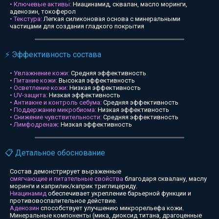
• Ключевые активы:
Ниацинамид, сквалан, масло моринги,
аденозин, токоферол
• Текстура:
Легкая силиконовая основа с минеральными
частицами для создания гладкого покрытия
⚡ Эффективность состава
• Увлажнение кожи:
Средняя эффективность
• Питание кожи:
Высокая эффективность
• Осветление кожи:
Низкая эффективность
• UV-защита:
Низкая эффективность
• Антиакне и контроль себума:
Средняя эффективность
• Поддержание микробиома:
Низкая эффективность
• Снижение чувствительности:
Средняя эффективность
• Лимфодренаж:
Низкая эффективность
📋 Детальное обоснование
Состав демонстрирует выраженные
смягчающие и питательные свойства
благодаря сквалану, маслу
моринги и каприлик/каприк триглицериду.
Ниацинамид
обеспечивает укрепление барьерной функции и
противовоспалительное действие.
Аденозин
способствует улучшению микрорельефа кожи.
Минеральные компоненты (мика, диоксид титана, драгоценные