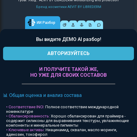
Губы: Уход : AEVIT BY LIBREDERM Moisturizing and protection
Бренд косметики AEVIT BY LIBREDERM
ИИ Разбор
Вы видите ДЕМО AI разбор!
АВТОРИЗУЙТЕСЬ
И ПОЛУЧИТЕ ТАКОЙ ЖЕ,
НО УЖЕ ДЛЯ СВОИХ СОСТАВОВ
📊 Общая оценка и анализ состава
• Соответствие INCI:
Полное соответствие международной
номенклатуре
• Сбалансированность:
Хорошо сбалансирован для праймера -
содержит силиконы для выравнивания текстуры, увлажняющие
компоненты и минеральные пигменты
• Ключевые активы:
Ниацинамид, сквалан, масло моринги,
аденозин, токоферол