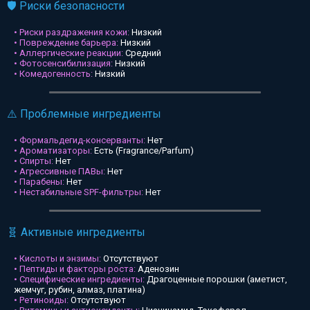
🛡️ Риски безопасности
• Риски раздражения кожи:
Низкий
• Повреждение барьера:
Низкий
• Аллергические реакции:
Средний
• Фотосенсибилизация:
Низкий
• Комедогенность:
Низкий
⚠️ Проблемные ингредиенты
• Формальдегид-консерванты:
Нет
• Ароматизаторы:
Есть (Fragrance/Parfum)
• Спирты:
Нет
• Агрессивные ПАВы:
Нет
• Парабены:
Нет
• Нестабильные SPF-фильтры:
Нет
🧬 Активные ингредиенты
• Кислоты и энзимы:
Отсутствуют
• Пептиды и факторы роста:
Аденозин
• Специфические ингредиенты:
Драгоценные порошки (аметист,
жемчуг, рубин, алмаз, платина)
• Ретиноиды:
Отсутствуют