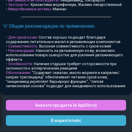
• Витамины и антиоксиданты:
Ниацинамид, Токоферол
• Экстракты:
Хризантема морифилиум, Жасмин лекарственный
• Микробиомные активы:
Маннан
💡 Общие рекомендации по применению
• Для сухой кожи:
Состав хорошо подходит благодаря
содержанию питательных масел и увлажняющих компонентов
• Совместимость:
Высокая совместимость с сухой кожей
• Рекомендации:
Наносить на увлажненную кожу, возможно
использование поверх сыворотки для усиления увлажняющего
эффекта
• Особенности:
Наличие отдушки требует осторожности при
склонности к аллергическим реакциям
Обоснование:
"Содержит сквалан, масло моринги и каприлик/
каприк триглицерид" обеспечивает питание сухой кожи,
"ниацинамид укрепляет барьерную функцию", "легкая
силиконовая основа" подходит для ежедневного использования.
Аналоги продукта (в AppStore)
В маркетплейс