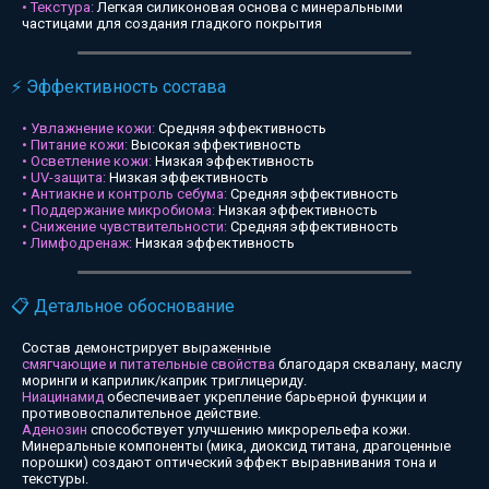
• Текстура:
Легкая силиконовая основа с минеральными
частицами для создания гладкого покрытия
⚡ Эффективность состава
• Увлажнение кожи:
Средняя эффективность
• Питание кожи:
Высокая эффективность
• Осветление кожи:
Низкая эффективность
• UV-защита:
Низкая эффективность
• Антиакне и контроль себума:
Средняя эффективность
• Поддержание микробиома:
Низкая эффективность
• Снижение чувствительности:
Средняя эффективность
• Лимфодренаж:
Низкая эффективность
📋 Детальное обоснование
Состав демонстрирует выраженные
смягчающие и питательные свойства
благодаря сквалану, маслу
моринги и каприлик/каприк триглицериду.
Ниацинамид
обеспечивает укрепление барьерной функции и
противовоспалительное действие.
Аденозин
способствует улучшению микрорельефа кожи.
Минеральные компоненты (мика, диоксид титана, драгоценные
порошки) создают оптический эффект выравнивания тона и
текстуры.