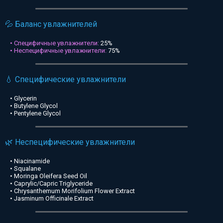
💦 Баланс увлажнителей
• Специфичные увлажнители:
25%
• Неспецифичные увлажнители:
75%
💧 Специфические увлажнители
• Glycerin
• Butylene Glycol
• Pentylene Glycol
🌿 Неспецифические увлажнители
• Niacinamide
• Squalane
• Moringa Oleifera Seed Oil
• Caprylic/Capric Triglyceride
• Chrysanthemum Morifolium Flower Extract
• Jasminum Officinale Extract