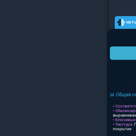
ИИ Р
📊 Общая о
• Соответств
• Сбалансир
выравниван
• Ключевые
• Текстура:
Л
покрытия