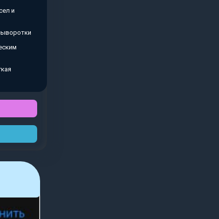
сел и
 сыворотки
еским
гкая