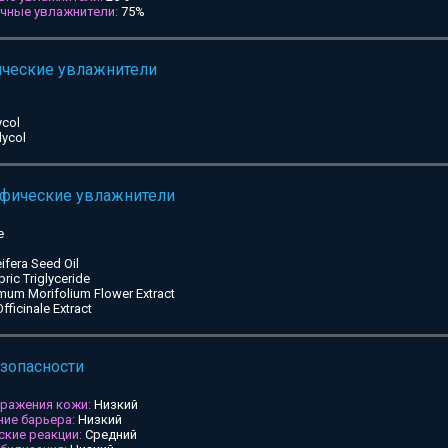
ичные увлажнители:
75%
ические увлажнители
ycol
lycol
ифические увлажнители
e
ifera Seed Oil
pric Triglyceride
mum Morifolium Flower Extract
ficinale Extract
езопасности
дражения кожи:
Низкий
ие барьера:
Низкий
ские реакции:
Средний