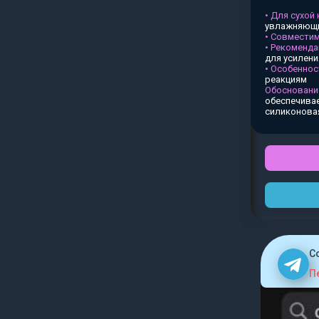
• Для сухой
увлажняющи
• Совместим
• Рекоменда
для усилен
• Особеннос
реакциям
Обосновани
обеспечивае
силиконова
C
П