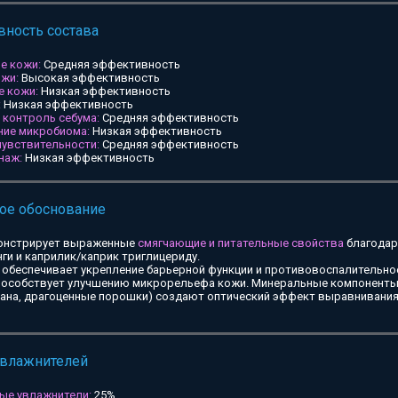
ность состава
е кожи:
Средняя эффективность
ожи:
Высокая эффективность
е кожи:
Низкая эффективность
:
Низкая эффективность
и контроль себума:
Средняя эффективность
ние микробиома:
Низкая эффективность
чувствительности:
Средняя эффективность
наж:
Низкая эффективность
ое обоснование
онстрирует выраженные
смягчающие и питательные свойства
благодар
ги и каприлик/каприк триглицериду.
обеспечивает укрепление барьерной функции и противовоспалительное
особствует улучшению микрорельефа кожи. Минеральные компоненты 
тана, драгоценные порошки) создают оптический эффект выравнивания
увлажнителей
ые увлажнители:
25%