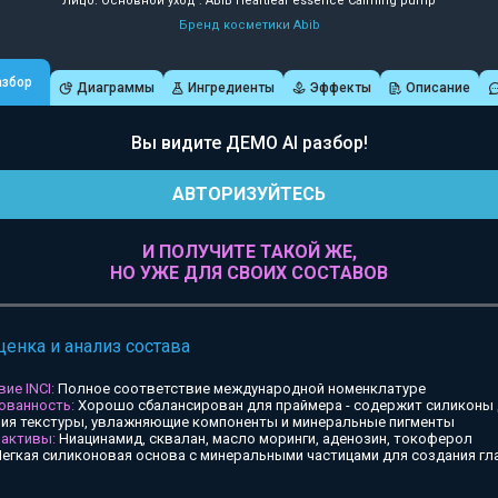
Лицо: Основной уход : ABIB Heartleaf essence Calming pump
Бренд косметики Abib
азбор
Диаграммы
Ингредиенты
Эффекты
Описание
Вы видите ДЕМО AI разбор!
АВТОРИЗУЙТЕСЬ
И ПОЛУЧИТЕ ТАКОЙ ЖЕ,
НО УЖЕ ДЛЯ СВОИХ СОСТАВОВ
ценка и анализ состава
ие INCI:
Полное соответствие международной номенклатуре
ованность:
Хорошо сбалансирован для праймера - содержит силиконы
ия текстуры, увлажняющие компоненты и минеральные пигменты
 активы:
Ниацинамид, сквалан, масло моринги, аденозин, токоферол
егкая силиконовая основа с минеральными частицами для создания гл