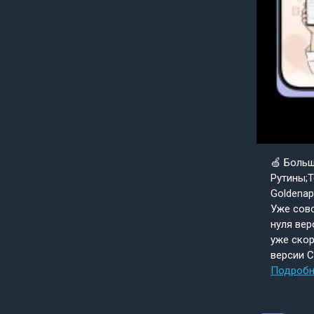
🍏 Боль
Рутины;Т
Goldenap
Уже совс
нуля вер
уже скор
версии 
Подробн