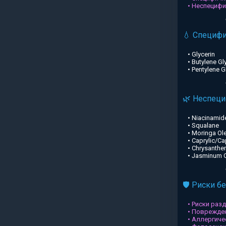
• Неспециф
💧 Специф
• Glycerin
• Butylene Gl
• Pentylene G
🌿 Неспец
• Niacinamid
• Squalane
• Moringa Ole
• Caprylic/Ca
• Chrysanthe
• Jasminum Of
🛡️ Риски б
• Риски раз
• Поврежден
• Аллергиче