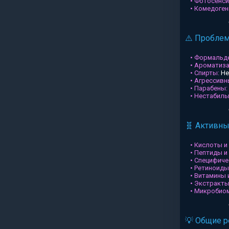
• Фотосенси
• Комедоген
⚠️ Пробле
• Формальд
• Ароматиз
• Спирты:
Не
• Агрессив
• Парабены:
• Нестабил
🧬 Активн
• Кислоты и
• Пептиды и
• Специфиче
• Ретиноиды
• Витамины 
• Экстракты
• Микробио
💡 Общие 