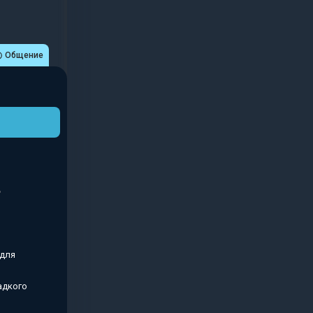
Общение
 для
адкого