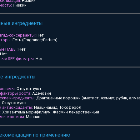
билизация:
Низкий
ность:
Низкий
мные ингредиенты
егид-консерванты:
Нет
аторы:
Есть (Fragrance/Parfum)
т
ные ПАВы:
Нет
Нет
ьные SPF-фильтры:
Нет
ые ингредиенты
 энзимы:
Отсутствуют
 факторы роста:
Аденозин
ские ингредиенты:
Драгоценные порошки (аметист, жемчуг, рубин, алмаз
:
Отсутствуют
и антиоксиданты:
Ниацинамид, Токоферол
:
Хризантема морифилиум, Жасмин лекарственный
мные активы:
Маннан
рекомендации по применению