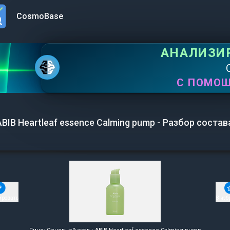
CosmoBase
n menu
АНАЛИЗИ
С ПОМО
ABIB Heartleaf essence Calming pump - Разбор состав
ировать
В изб