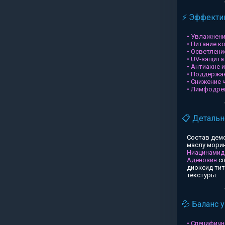
⚡ Эффектив
• Увлажнени
• Питание к
• Осветлени
• UV-защита
• Антиакне 
• Поддержа
• Снижение 
• Лимфодре
📋 Детальн
Состав дем
маслу морин
Ниацинамид
Аденозин
сп
диоксид ти
текстуры.
💦 Баланс 
• Специфичн