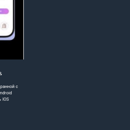
&
бранной с
ndroid
ь IOS