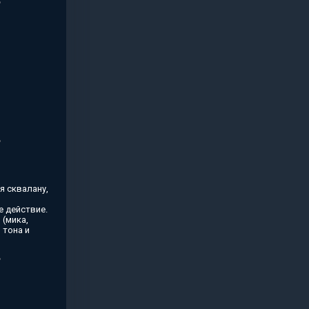
я сквалану,
 действие.
(мика,
 тона и