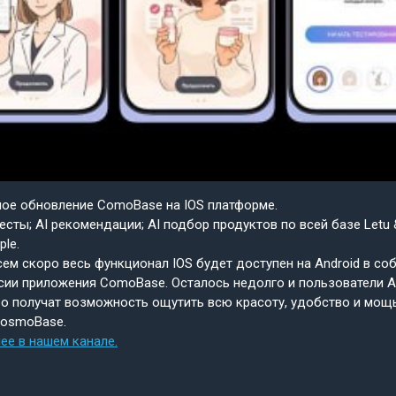
шое обновление ComoBase на IOS платформе.
есты; AI рекомендации; AI подбор продуктов по всей базе Letu 
ple.
ем скоро весь функционал IOS будет доступен на Android в со
сии приложения ComoBase. Осталось недолго и пользователи A
о получат возможность ощутить всю красоту, удобство и мощ
CosmoBase.
ее в нашем канале.