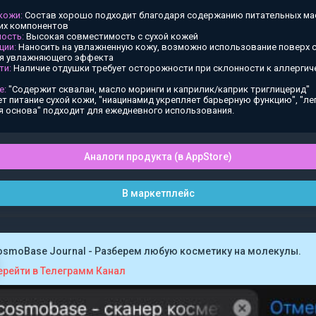
 кожи:
Состав хорошо подходит благодаря содержанию питательных ма
х компонентов
ость:
Высокая совместимость с сухой кожей
ции:
Наносить на увлажненную кожу, возможно использование поверх
ия увлажняющего эффекта
ти:
Наличие отдушки требует осторожности при склонности к аллергич
е:
"Содержит сквалан, масло моринги и каприлик/каприк триглицерид"
т питание сухой кожи, "ниацинамид укрепляет барьерную функцию", "ле
я основа" подходит для ежедневного использования.
Аналоги продукта (в AppStore)
В маркетплейс
osmoBase Journal - Разберем любую косметику на молекулы.
ерейти в Телеграмм Канал