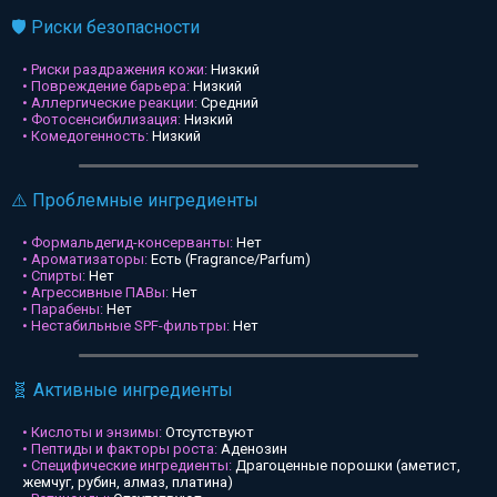
🛡️ Риски безопасности
• Риски раздражения кожи:
Низкий
• Повреждение барьера:
Низкий
• Аллергические реакции:
Средний
• Фотосенсибилизация:
Низкий
• Комедогенность:
Низкий
⚠️ Проблемные ингредиенты
• Формальдегид-консерванты:
Нет
• Ароматизаторы:
Есть (Fragrance/Parfum)
• Спирты:
Нет
• Агрессивные ПАВы:
Нет
• Парабены:
Нет
• Нестабильные SPF-фильтры:
Нет
🧬 Активные ингредиенты
• Кислоты и энзимы:
Отсутствуют
• Пептиды и факторы роста:
Аденозин
• Специфические ингредиенты:
Драгоценные порошки (аметист,
жемчуг, рубин, алмаз, платина)