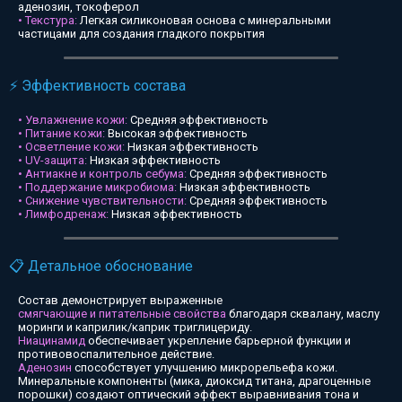
аденозин, токоферол
• Текстура:
Легкая силиконовая основа с минеральными
частицами для создания гладкого покрытия
⚡ Эффективность состава
• Увлажнение кожи:
Средняя эффективность
• Питание кожи:
Высокая эффективность
• Осветление кожи:
Низкая эффективность
• UV-защита:
Низкая эффективность
• Антиакне и контроль себума:
Средняя эффективность
• Поддержание микробиома:
Низкая эффективность
• Снижение чувствительности:
Средняя эффективность
• Лимфодренаж:
Низкая эффективность
📋 Детальное обоснование
Состав демонстрирует выраженные
смягчающие и питательные свойства
благодаря сквалану, маслу
моринги и каприлик/каприк триглицериду.
Ниацинамид
обеспечивает укрепление барьерной функции и
противовоспалительное действие.
Аденозин
способствует улучшению микрорельефа кожи.
Минеральные компоненты (мика, диоксид титана, драгоценные
порошки) создают оптический эффект выравнивания тона и