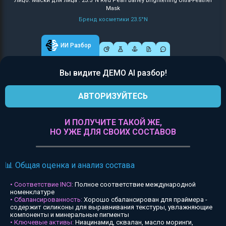
Лицо: Маски для лица : 23.5°N Red Pearl Barley Brightening Ultra-Feather
Mask
Бренд косметики 23.5°N
ИИ Разбор
Вы видите ДЕМО AI разбор!
АВТОРИЗУЙТЕСЬ
И ПОЛУЧИТЕ ТАКОЙ ЖЕ,
НО УЖЕ ДЛЯ СВОИХ СОСТАВОВ
📊 Общая оценка и анализ состава
• Соответствие INCI:
Полное соответствие международной
номенклатуре
• Сбалансированность:
Хорошо сбалансирован для праймера -
содержит силиконы для выравнивания текстуры, увлажняющие
компоненты и минеральные пигменты
• Ключевые активы:
Ниацинамид, сквалан, масло моринги,