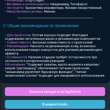
• Ретиноиды:
Отсутствуют
• Витамины и антиоксиданты:
Ниацинамид, Токоферол
• Экстракты:
Хризантема морифилиум, Жасмин лекарственный
• Микробиомные активы:
Маннан
💡 Общие рекомендации по применению
• Для сухой кожи:
Состав хорошо подходит благодаря
содержанию питательных масел и увлажняющих компонентов
• Совместимость:
Высокая совместимость с сухой кожей
• Рекомендации:
Наносить на увлажненную кожу, возможно
использование поверх сыворотки для усиления увлажняющего
эффекта
• Особенности:
Наличие отдушки требует осторожности при
склонности к аллергическим реакциям
Обоснование:
"Содержит сквалан, масло моринги и каприлик/
каприк триглицерид" обеспечивает питание сухой кожи,
"ниацинамид укрепляет барьерную функцию", "легкая
силиконовая основа" подходит для ежедневного использования.
Аналоги продукта (в AppStore)
В маркетплейс