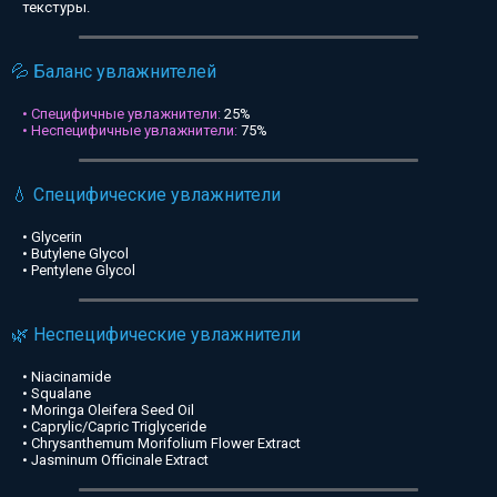
текстуры.
💦 Баланс увлажнителей
• Специфичные увлажнители:
25%
• Неспецифичные увлажнители:
75%
💧 Специфические увлажнители
• Glycerin
• Butylene Glycol
• Pentylene Glycol
🌿 Неспецифические увлажнители
• Niacinamide
• Squalane
• Moringa Oleifera Seed Oil
• Caprylic/Capric Triglyceride
• Chrysanthemum Morifolium Flower Extract
• Jasminum Officinale Extract