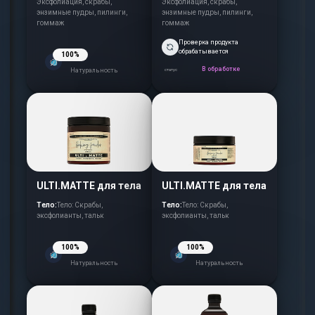
Эксфолиация, скрабы,
Эксфолиация, скрабы,
энзимные пудры, пилинги,
энзимные пудры, пилинги,
гоммаж
гоммаж
Проверка продукта
обрабатывается
100%
В обработке
Натуральность
статус
ULTI.MATTE для тела
ULTI.MATTE для тела
Тело:
Тело: Скрабы,
Тело:
Тело: Скрабы,
эксфолианты, тальк
эксфолианты, тальк
100%
100%
Натуральность
Натуральность