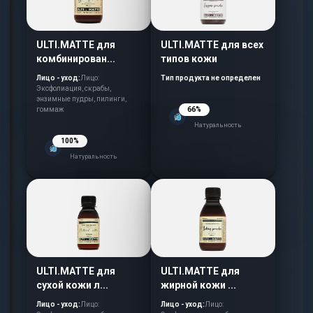
ULTI.MATTE для
ULTI.MATTE для всех
комбинирован...
типов кожи
Лицо - уход:
Лицо:
Тип продукта не определен
Эксфолиация, скрабы,
энзимные пудры, пилинги,
гоммаж
66%
Натуральность
100%
Натуральность
ULTI.MATTE для
ULTI.MATTE для
сухой кожи л...
жирной кожи ...
Лицо - уход:
Лицо:
Лицо - уход:
Лицо: