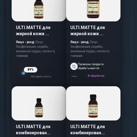
ULTI.MATTE для
ULTI.MATTE для
жирной кожи ...
жирной кожи ...
Лицо - уход:
Лицо:
Лицо - уход:
Лицо:
Эксфолиация, скрабы,
Эксфолиация, скрабы,
энзимные пудры, пилинги,
энзимные пудры, пилинги,
гоммаж
гоммаж
Проверка продукта
обрабатывается
89%
В обработке
Натуральность
статус
ULTI.MATTE для
ULTI.MATTE для
комбинирован...
комбинирован...