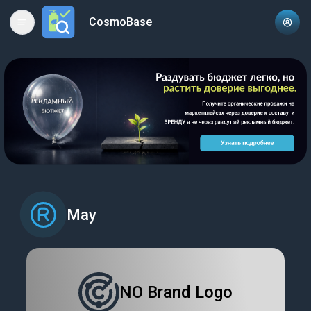
CosmoBase
Open main menu
May
NO Brand Logo