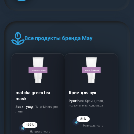
Все продукты бренда May
Нет изображения
Нет изображения
matcha green tea
Крем для рук
mask
Руки:
Руки: Кремы, гели,
лосьоны, масло, помада
Лицо - уход:
Лицо: Маски для
лица
21%
100%
Натуральность
Натуральность