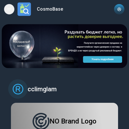
CosmoBase
Open main menu
cclimglam
NO Brand Logo