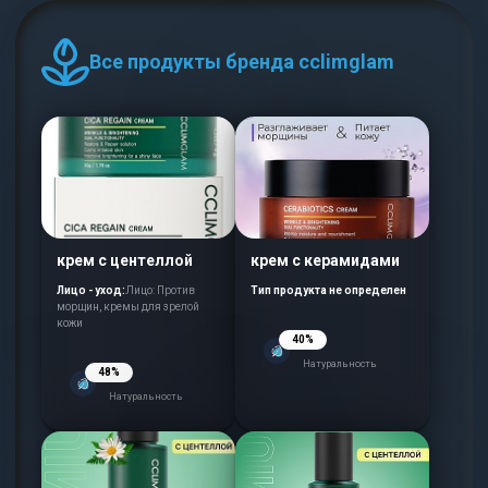
Все продукты бренда cclimglam
крем с центеллой
крем с керамидами
Лицо - уход:
Лицо: Против
Тип продукта не определен
морщин, кремы для зрелой
кожи
40%
Натуральность
48%
Натуральность