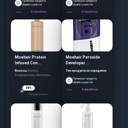
Проверка продукта
Проверка продукта
обрабатывается
обрабатывается
В обработке
В обработке
статус
статус
Moehair Protein
Moehair Peroxide
Infused Con...
Developer ...
Волосы:
Волосы:
Тип продукта не определен
Кондиционеры, бальзамы
Проверка продукта
обрабатывается
38%
В обработке
статус
Натуральность