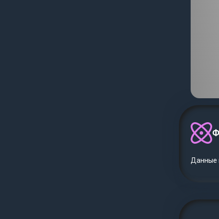
Ф
Данные п