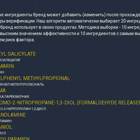
е ингредиенты бренд может добавить (изменить) после прохожд
ры верификации. Наш алгоритм автоматически выбирает 20 ингре
бренд использует в своих продуктах. Методика выборки - 10 ингр
 высоким значением эффективности и 10 ингредиентов с самым в
ем риск фактора.
YL SALICYLATE
ЛСАЛИЦИЛАТ
MARIN
ИН
YLPHENYL METHYLPROPIONAL
ФЕНИЛ МЕТИЛПРОПИОНАЛЬ
MA
КА ПАРФЮМЕРНАЯ
OMO-2-NITROPROPANE-1,3-DIOL (FORMALDEHYDE RELEASE
О-2-НИТРОПРОПАН-1,3 ДИОЛ
ANOLAMINE
ЛАМИН
ANIOL
ИОЛ
PYLPARABEN