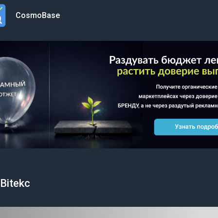
CosmoBase
n menu
Bitekc