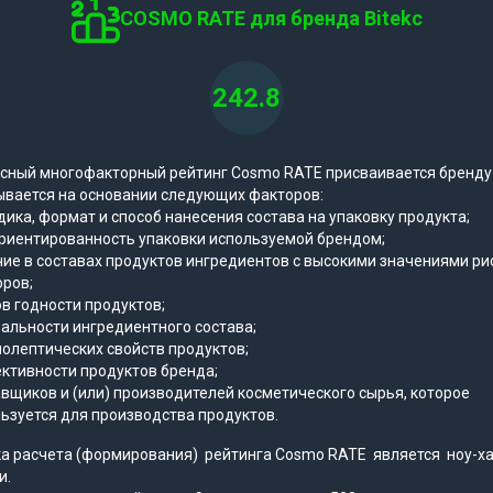
COSMO RATE для бренда Bitekc
242.8
сный многофакторный рейтинг Cosmo RATE присваивается бренду
ывается на основании следующих факторов:
ика, формат и способ нанесения состава на упаковку продукта;
риентированность упаковки используемой брендом;
ие в составах продуктов ингредиентов с высокими значениями ри
ров;
в годности продуктов;
альности ингредиентного состава;
олептических свойств продуктов;
ктивности продуктов бренда;
вщиков и (или) производителей косметического сырья, которое
ьзуется для производства продуктов.
а расчета (формирования) рейтинга Cosmo RATE является ноу-х
и.