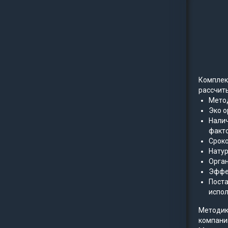
Комплек
рассчит
Метод
Эко о
Налич
факто
Сроко
Натур
Орган
Эффе
Поста
испол
Методик
компани