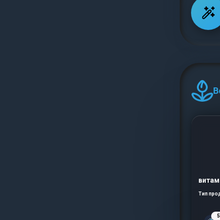
В
витам
Тип про