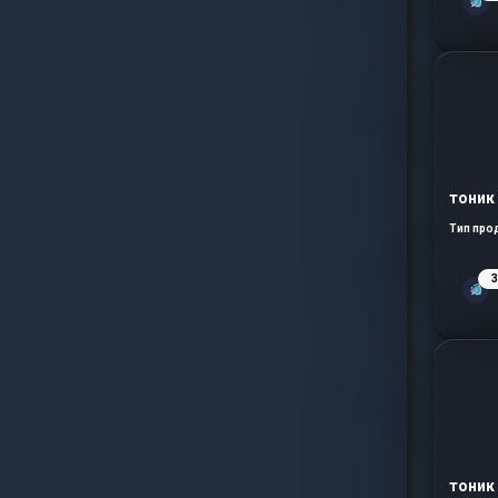
тоник
Тип про
тоник