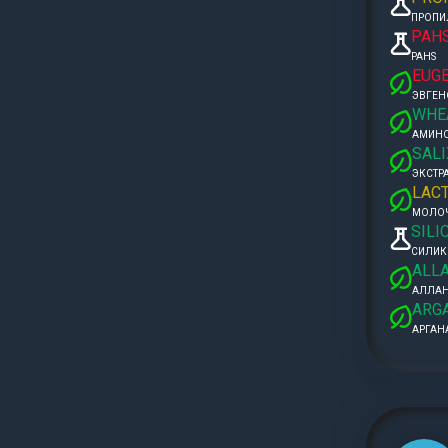
ПРОПИ
PAH
PAHS
EUG
ЭВГЕН
WHE
АМИН
SALI
ЭКСТР
LACT
МОЛОЧ
SILI
СИЛИК
ALL
АЛЛА
ARGA
АРГАН