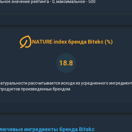
ное значение рейтинга - 0, максимальное - 500
NATURE index бренда Bitekc (%)
18.8
натуральности рассчитывается исходя из усредненного ингредиен
 продуктов произведенных брендом.
лючевые ингредиенты бренда Bitekc