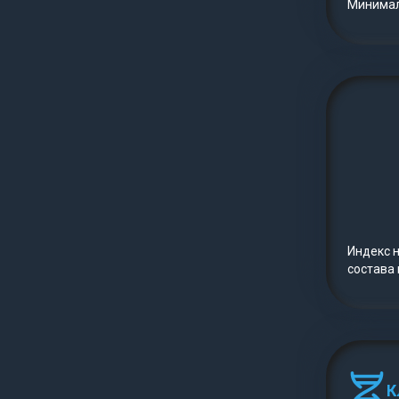
Минималь
Индекс 
состава
К