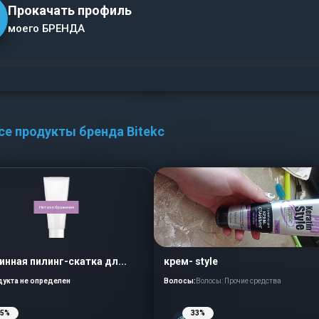
Прокачать профиль
моего БРЕНДА
се продукты бренда Bitekc
Нет изображения
инная пилинг-скатка дл...
крем- style
дукта не определен
Волосы:
Волосы: Прочие средства
55%
33%