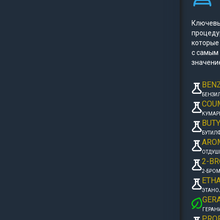
Ключевы
процеду
которые 
с самым
значени
BENZ
БЕНЗИ
COU
КУМАР
BUT
БУТИЛ
ARO
ОТДУШ
2-BR
2-БРОМ
ETH
ЭТАНО
GER
ГЕРАН
PRO