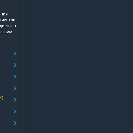
ения
диентов
едиентов
ысоким
R)