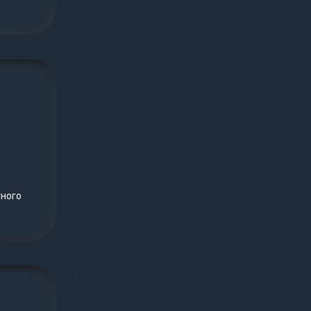
тного