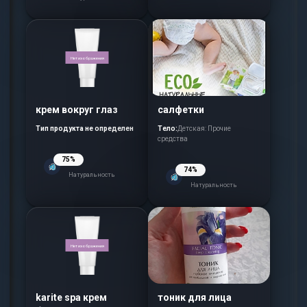
Нет изображения
крем вокруг глаз
салфетки
Тип продукта не определен
Тело:
Детская: Прочие
средства
75%
74%
Натуральность
Натуральность
Нет изображения
karite spa крем
тоник для лица