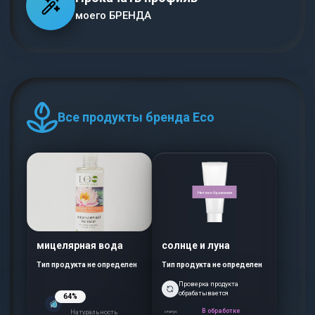
моего БРЕНДА
Все продукты бренда Eco
Нет изображения
мицелярная вода
солнце и луна
Тип продукта не определен
Тип продукта не определен
Проверка продукта
обрабатывается
64%
В обработке
Натуральность
статус