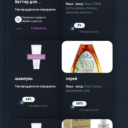
баттер для ...
Лицо - уход:
Лицо: ГЛАЗА:
патчи, кремы, лосьоны,
Тип продукта не определен
эмульсии, молочко
Проверка продукта
обрабатывается
0%
В обработке
статус
Натуральность
Нет изображения
шампунь
спрей
Тип продукта не определен
Лицо - уход:
Лицо: Кремы,
увлажнение, гели
64%
100%
Натуральность
Натуральность