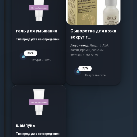
Нет изображения
гель для умывания
Сыворотка для кожи
вокруг г...
Тип продукта не определен
Лицо - уход:
Лицо: ГЛАЗА:
патчи, кремы, лосьоны,
85%
эмульсии, молочко
Натуральность
77%
Натуральность
Нет изображения
шампунь
Тип продукта не определен