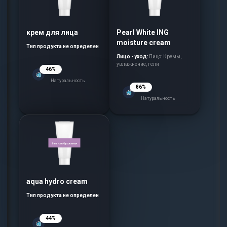
крем для лица
Pearl White ING
moisture cream
Тип продукта не определен
Лицо - уход:
Лицо: Кремы,
увлажнение, гели
46%
Натуральность
86%
Натуральность
Нет изображения
aqua hydro cream
Тип продукта не определен
44%