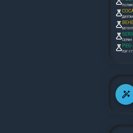
ПОЛИК
COC
ДИЭТА
BEH
БЕГЕН
SERI
СЕРИН
PEG-
ПЭГ-7 