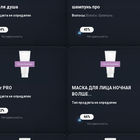
для душа
шампунь про
дукта не определен
Волосы:
Волосы: Шампунь
44%
43%
Натуральность
Натуральность
Нет изображения
Нет изображения
or PRO
МАСКА ДЛЯ ЛИЦА НОЧНАЯ
ВОЛШЕ...
дукта не определен
Тип продукта не определен
52%
66%
Натуральность
Натуральность