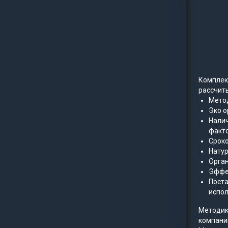
Комплек
рассчит
Метод
Эко о
Налич
факто
Сроко
Натур
Орган
Эффе
Поста
испол
Методик
компани