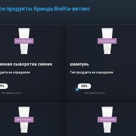
се продукты бренда Bielita-витэкс
Нет изображения
Нет изображения
инная сыворотка сияние
шампунь
дукта не определен
Тип продукта не определен
49%
56%
Натуральность
Натуральность
Нет изображения
Нет изображения