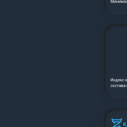
Минималь
Индекс 
состава
К