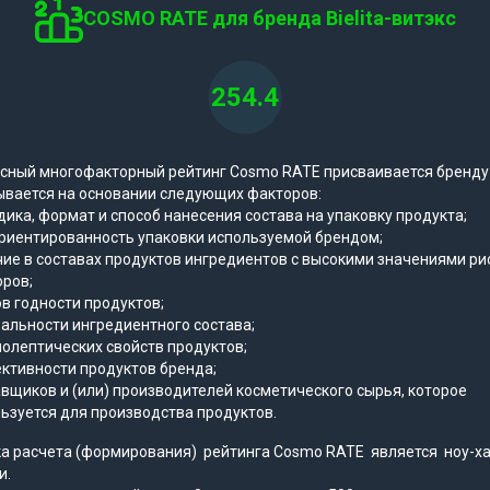
COSMO RATE для бренда Bielita-витэкс
254.4
сный многофакторный рейтинг Cosmo RATE присваивается бренду
ывается на основании следующих факторов:
ика, формат и способ нанесения состава на упаковку продукта;
риентированность упаковки используемой брендом;
ие в составах продуктов ингредиентов с высокими значениями ри
ров;
в годности продуктов;
альности ингредиентного состава;
олептических свойств продуктов;
ктивности продуктов бренда;
вщиков и (или) производителей косметического сырья, которое
ьзуется для производства продуктов.
а расчета (формирования) рейтинга Cosmo RATE является ноу-х
и.