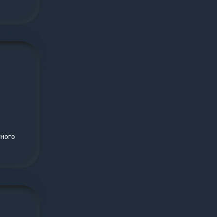
тного