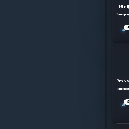
Гель 
Тип про
Reviv
Тип про