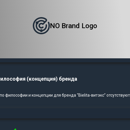
NO Brand Logo
илософия (концепция) бренда
о философии и концепции для бренда “Bielita-витэкс” отсутствуют