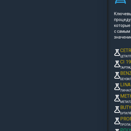
Ключевы
процеду
которые 
с самым
значени
CET
ЦЕТИЛ
CI 1
ТАРТРА
BEN
БЕНЗИ
LINA
ЛИНА
MET
МЕТИЛ
BUT
БУТИЛ
PRO
ПРОПИ
POL