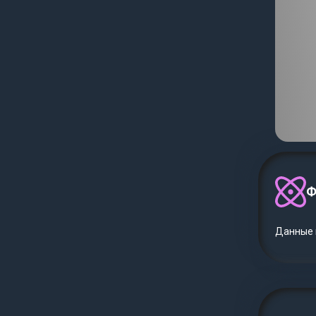
Ф
Данные п