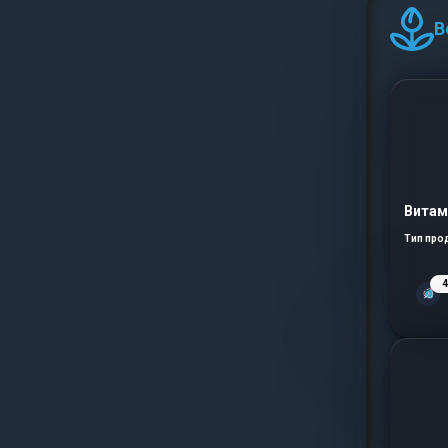
В
Витам
Тип про