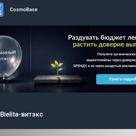
CosmoBase
n menu
Bielita-витэкс