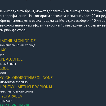
е ингредиенты бренд может добавить (изменить) после прохожд
ры верификации. Наш алгоритм автоматически выбирает 20 ингре
бренд использует в своих продуктах. Методика выборки - 10 ингр
 высоким значением эффективности и 10 ингредиентов с самым в
ем риск фактора.
RIMONIUM CHLORIDE
ТРИМЕТИЛАММОНИЙ ХЛОРИД
9140
ЗИН
ZYL ALCOHOL
ЛОВЫЙ СПИРТ
LOOL
ЛООЛ
HYLCHLOROISOTHIAZOLINONE
ХЛОРОИЗОТИАЗОЛИНОН
YLPHENYL METHYLPROPIONAL
ФЕНИЛ МЕТИЛПРОПИОНАЛЬ
PYLPARABEN
ЛПАРАБЕН
YQUATERNIUM-39