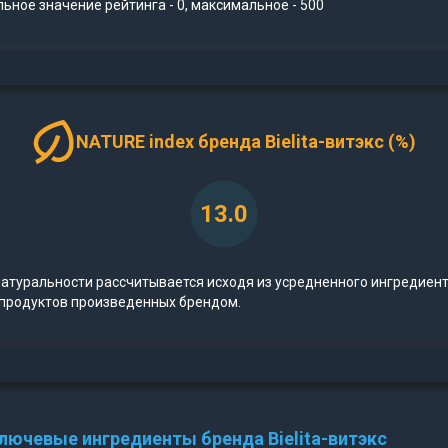
ное значение рейтинга - 0, максимальное - 500
NATURE index бренда Bielita-витэкс (%)
13.0
натуральности рассчитывается исходя из усредненного ингредиен
 продуктов произведенных брендом.
лючевые ингредиенты бренда Bielita-витэкс