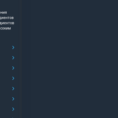
ения
диентов
едиентов
ысоким